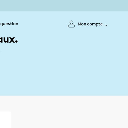
 question
Mon compte
aux.
!