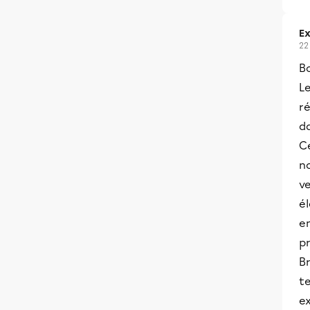
Ex
22
B
Le
ré
da
Ce
n
ve
él
e
pr
Br
te
e