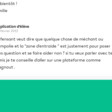
 bientôt !
ilie
plication d’élève
 février 2022
ffensant veut dire que quelque chose de méchant ou
impolie et la "zone d'entraide " est justement pour poser
s question et se faire aider non ? si tu veux parler avec t
is je te conseille d'aller sur une plateforme comme
agnout .