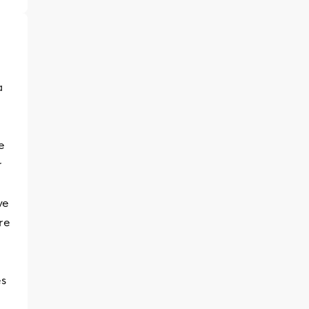
à
e
r
ve
re
es