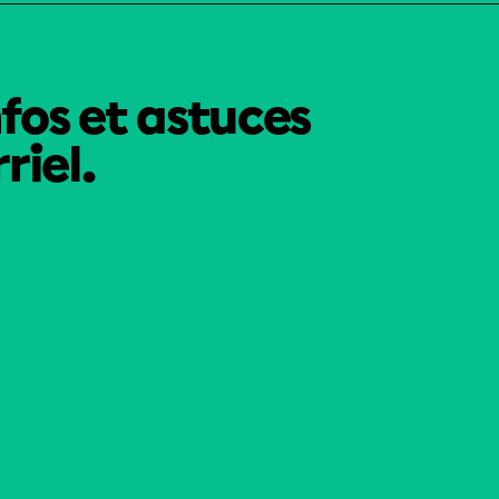
nfos et astuces
riel.