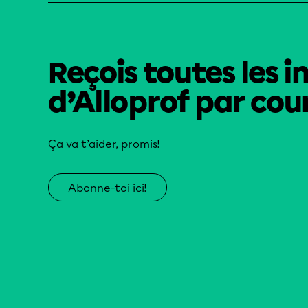
Reçois toutes les i
d’Alloprof par cour
Ça va t’aider, promis!
Abonne-toi ici!