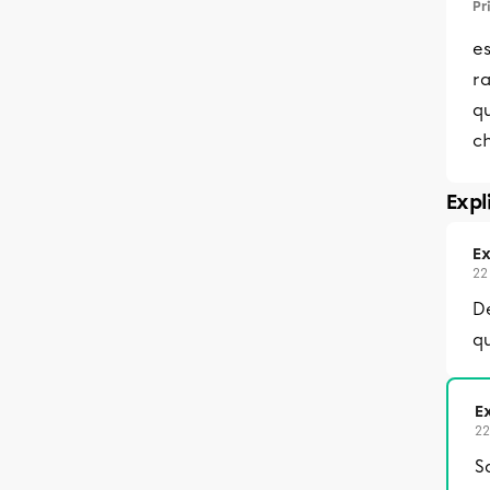
Pr
es
ra
qu
c
Expl
Ex
22
D
qu
Ex
22
S