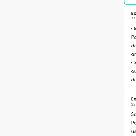
Ex
22
Ou
Pa
do
an
Ce
o
de
Ex
22
Sa
P
u