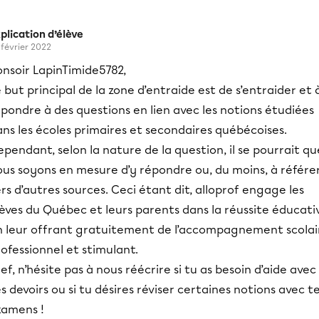
plication d’élève
 février 2022
onsoir LapinTimide5782,
 but principal de la zone d’entraide est de s’entraider et 
pondre à des questions en lien avec les notions étudiées
ns les écoles primaires et secondaires québécoises.
pendant, selon la nature de la question, il se pourrait qu
ous soyons en mesure d’y répondre ou, du moins, à référe
rs d’autres sources. Ceci étant dit, alloprof engage les
èves du Québec et leurs parents dans la réussite éducati
n leur offrant gratuitement de l’accompagnement scolai
ofessionnel et stimulant.
ef, n’hésite pas à nous réécrire si tu as besoin d’aide avec
s devoirs ou si tu désires réviser certaines notions avec t
xamens !