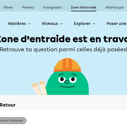
Élèves
Parents
Enseignants
Zone d’entraide
Allofrançais
Matières
Niveaux
Explorer
Poser une
Zone d’entraide est en trav
Retrouve ta question parmi celles déjà posées
Retour
Autres matières