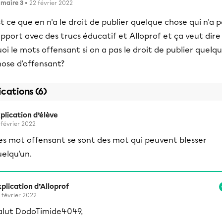
imaire 3
• 22 février 2022
t ce que en n'a le droit de publier quelque chose qui n'a p
pport avec des trucs éducatif et Alloprof et ça veut dire
oi le mots offensant si on a pas le droit de publier quelq
hose d'offensant?
ications (6)
plication d’élève
 février 2022
es mot offensant se sont des mot qui peuvent blesser
elqu'un.
plication d’Alloprof
 février 2022
alut DodoTimide4049,