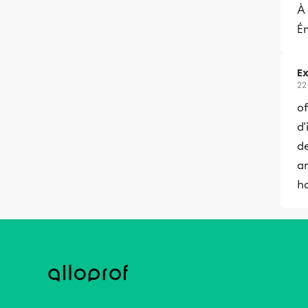
À
Ém
Ex
22
o
d'
de
am
h