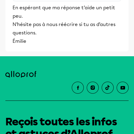
Député républicain 1882-1884 puis chef
En espérant que ma réponse t’aide un petit
de la police de New York 1895-1899 il
peu.
devient secrétaire adjoint à la Marine
N’hésite pas à nous réécrire si tu as d’autres
en 1897 Lors de la guerre hispano-
américaine il organise un régiment de
questions.
cavalerie formé de volontaires et
Émilie
participe à la victoire de San Juan 1898
qui entraîne l'indépendance de Cuba et
l'annexion...
Reçois toutes les infos
et astuces d’Alloprof