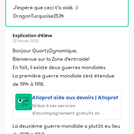
J’espère que ceci t’a aidé. :)
DragonTurquoise2534
Explication d’élève
22 février 2022
Bonjour QuartzDynamique,
Bienvenue sur la Zone d'entraide!
En fait, il existe deux guerres mondiales.
La première guerre mondiale s'est étendue
de 1914 à 1918.
Alloprof aide aux devoirs | Alloprof
Grâce à ses services
d’accompagnement gratuits et
stimulants, Alloprof engage les élèves
La deuxième guerre mondiale a plutôt eu lieu
et leurs parents dans la réussite