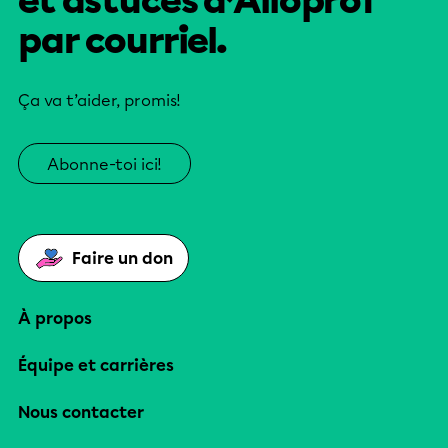
et astuces d’Alloprof
par courriel.
Ça va t’aider, promis!
Abonne-toi ici!
Faire un don
À propos
Équipe et carrières
Nous contacter