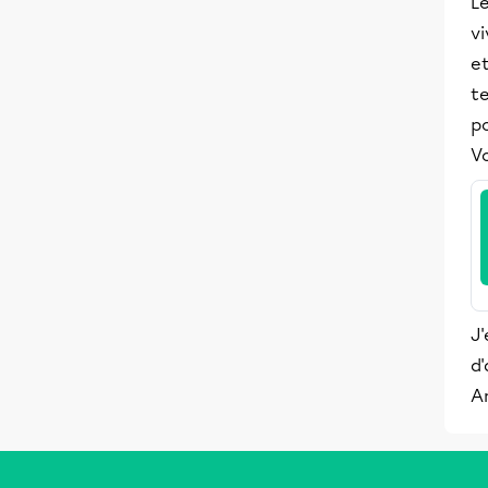
Le
vi
et
te
po
Vo
J'
d'
A