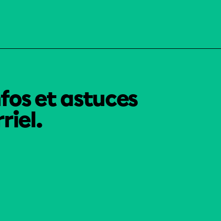
nfos et astuces
riel.