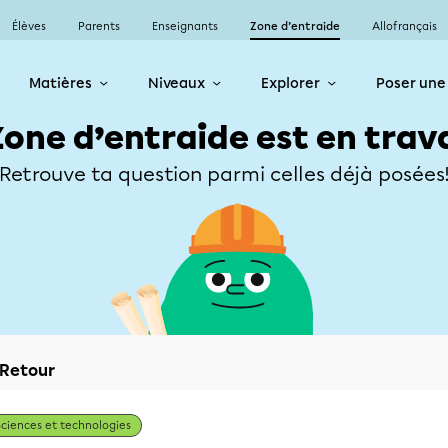
Élèves
Parents
Enseignants
Zone d’entraide
Allofrançais
Matières
Niveaux
Explorer
Poser une
Zone d’entraide est en trav
Retrouve ta question parmi celles déjà posées
Retour
Sciences et technologies