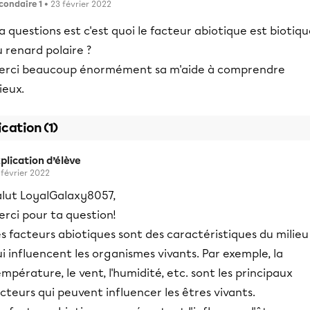
condaire 1
• 23 février 2022
 questions est c'est quoi le facteur abiotique est biotiq
 renard polaire ?
erci beaucoup énormément sa m'aide à comprendre
ieux.
ication (1)
plication d’élève
 février 2022
alut LoyalGalaxy8057,
rci pour ta question!
s facteurs abiotiques sont des caractéristiques du milieu
i influencent les organismes vivants. Par exemple, la
mpérature, le vent, l'humidité, etc. sont les principaux
cteurs qui peuvent influencer les êtres vivants.