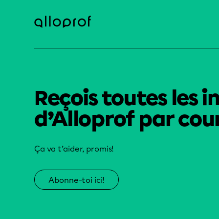
Reçois toutes les i
d’Alloprof par cour
Ça va t’aider, promis!
Abonne-toi ici!