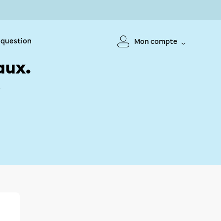
 question
Mon compte
aux.
!