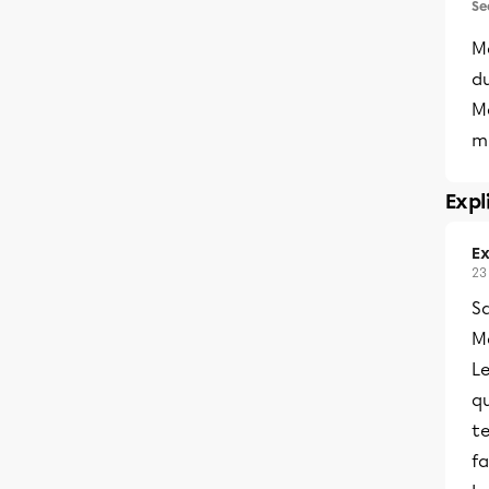
Se
Ma
du
M
m
Expl
Ex
23
S
Me
Le
qu
te
fa