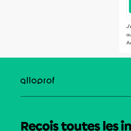
J'
au
A
Reçois toutes les i