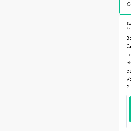
O
Ex
23
Bo
Ce
te
c
pe
Vo
Pr