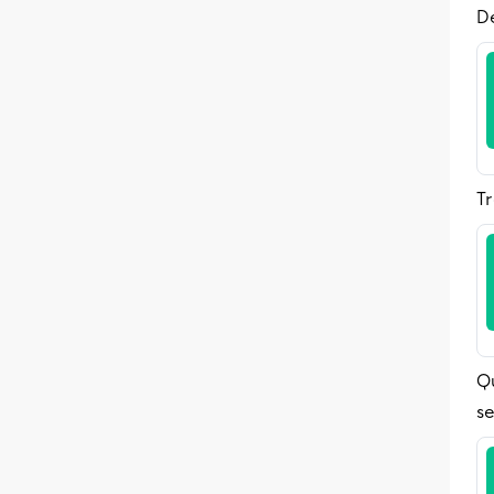
D
Tr
Q
s