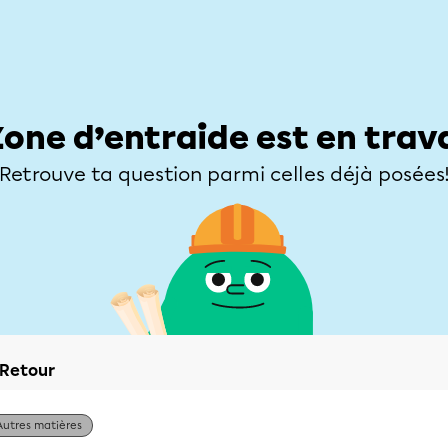
Élèves
Parents
Enseignants
Zone d’entraide
Allofrançais
Matières
Niveaux
Explorer
Poser une
Zone d’entraide est en trav
Retrouve ta question parmi celles déjà posées
Retour
Autres matières