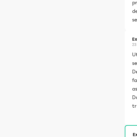
p
d
se
Ex
23
Ut
s
De
fa
as
Do
tr
Ex