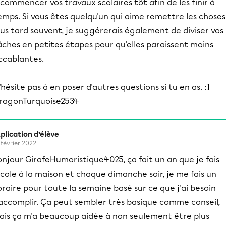
 commencer vos travaux scolaires tôt afin de les finir à
emps. Si vous êtes quelqu'un qui aime remettre les choses
lus tard souvent, je suggérerais également de diviser vos
âches en petites étapes pour qu'elles paraissent moins
ccablantes.
'hésite pas à en poser d'autres questions si tu en as. :]
ragonTurquoise2534
plication d’élève
 février 2022
njour GirafeHumoristique4025, ça fait un an que je fais
école à la maison et chaque dimanche soir, je me fais un
raire pour toute la semaine basé sur ce que j'ai besoin
'accomplir. Ça peut sembler très basique comme conseil,
ais ça m'a beaucoup aidée à non seulement être plus