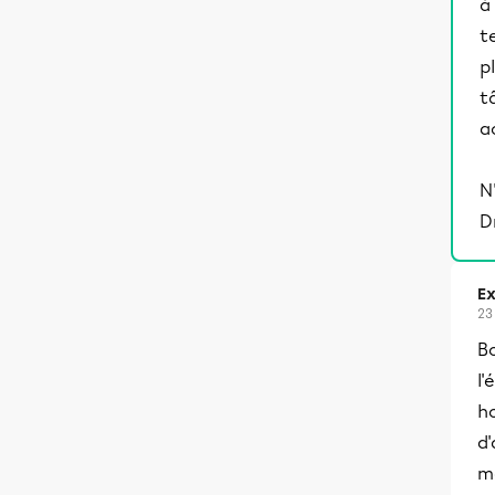
à
t
p
t
a
N
D
Ex
23
Bo
l'
ho
d
m