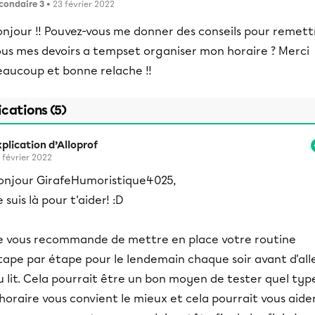
condaire 3
• 23 février 2022
onjour !! Pouvez-vous me donner des conseils pour remett
ous mes devoirs a tempset organiser mon horaire ? Merci
eaucoup et bonne relache !!
ications (5)
plication d’Alloprof
 février 2022
onjour GirafeHumoristique4025,
e suis là pour t'aider! :D
e vous recommande de mettre en place votre routine
tape par étape pour le lendemain chaque soir avant d'all
u lit. Cela pourrait être un bon moyen de tester quel typ
'horaire vous convient le mieux et cela pourrait vous aide