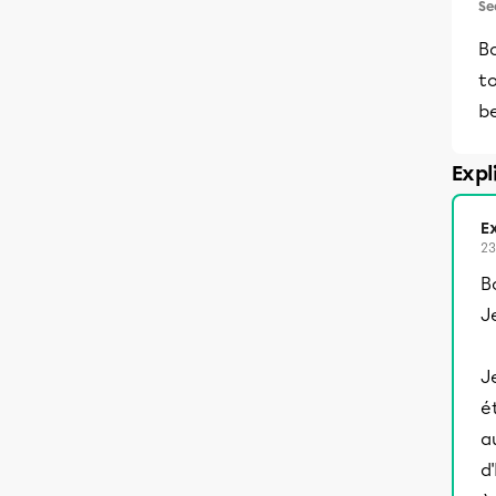
Se
B
t
b
Expl
Ex
23
B
J
J
é
a
d