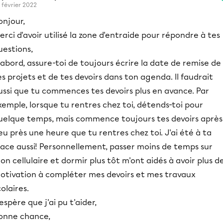
 février 2022
onjour,
erci d'avoir utilisé la zone d'entraide pour répondre à tes
uestions,
'abord, assure-toi de toujours écrire la date de remise de
es projets et de tes devoirs dans ton agenda. Il faudrait
ussi que tu commences tes devoirs plus en avance. Par
xemple, lorsque tu rentres chez toi, détends-toi pour
uelque temps, mais commence toujours tes devoirs après
eu près une heure que tu rentres chez toi. J'ai été à ta
lace aussi! Personnellement, passer moins de temps sur
on cellulaire et dormir plus tôt m'ont aidés à avoir plus d
otivation à compléter mes devoirs et mes travaux
colaires.
'espère que j'ai pu t'aider,
onne chance,