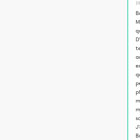
23
B
M
q
D
t
a
e
q
p
p
m
m
s
J
B