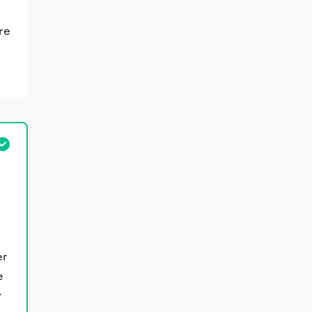
re
er
e
r