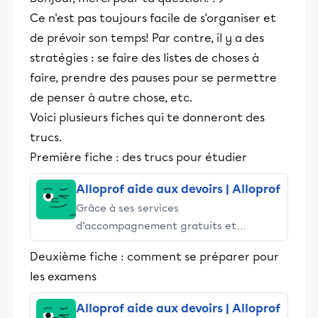
Ce n'est pas toujours facile de s'organiser et
de prévoir son temps! Par contre, il y a des
stratégies : se faire des listes de choses à
faire, prendre des pauses pour se permettre
de penser à autre chose, etc.
Voici plusieurs fiches qui te donneront des
trucs.
Première fiche : des trucs pour étudier
Alloprof aide aux devoirs | Alloprof
Grâce à ses services
d’accompagnement gratuits et
stimulants, Alloprof engage les élèves
Deuxième fiche : comment se préparer pour
et leurs parents dans la réussite
les examens
éducative.
Alloprof aide aux devoirs | Alloprof