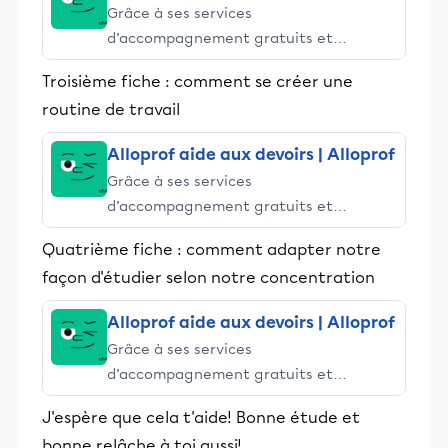
Grâce à ses services
d’accompagnement gratuits et
stimulants, Alloprof engage les élèves
Troisième fiche : comment se créer une
et leurs parents dans la réussite
routine de travail
éducative.
Alloprof aide aux devoirs | Alloprof
Grâce à ses services
d’accompagnement gratuits et
stimulants, Alloprof engage les élèves
Quatrième fiche : comment adapter notre
et leurs parents dans la réussite
façon d'étudier selon notre concentration
éducative.
Alloprof aide aux devoirs | Alloprof
Grâce à ses services
d’accompagnement gratuits et
stimulants, Alloprof engage les élèves
J'espère que cela t'aide! Bonne étude et
et leurs parents dans la réussite
bonne relâche à toi aussi!