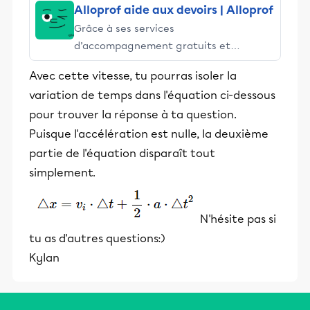
Alloprof aide aux devoirs | Alloprof
Grâce à ses services
d’accompagnement gratuits et
stimulants, Alloprof engage les élèves
Avec cette vitesse, tu pourras isoler la
et leurs parents dans la réussite
variation de temps dans l'équation ci-dessous
éducative.
pour trouver la réponse à ta question.
Puisque l'accélération est nulle, la deuxième
partie de l'équation disparaît tout
simplement.
N'hésite pas si
tu as d'autres questions:)
Kylan