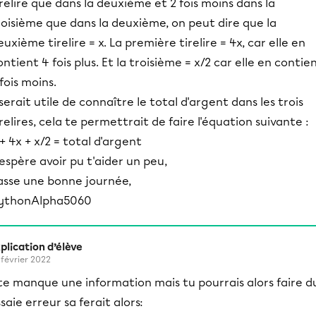
irelire que dans la deuxième et 2 fois moins dans la
roisième que dans la deuxième, on peut dire que la
euxième tirelire = x. La première tirelire = 4x, car elle en
ontient 4 fois plus. Et la troisième = x/2 car elle en contie
 fois moins.
l serait utile de connaître le total d'argent dans les trois
irelires, cela te permettrait de faire l'équation suivante :
 + 4x + x/2 = total d'argent
'espère avoir pu t'aider un peu,
asse une bonne journée,
ythonAlpha5060
plication d’élève
 février 2022
 te manque une information mais tu pourrais alors faire d
saie erreur sa ferait alors: