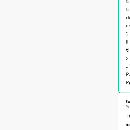
t
t
d
c
2
I
t
x
J
P
P
Ex
24
il
es