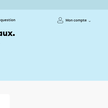
 question
Mon compte
aux.
!