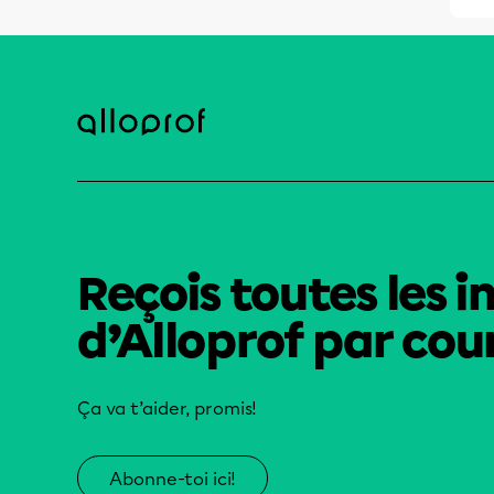
Reçois toutes les i
d’Alloprof par cour
Ça va t’aider, promis!
Abonne-toi ici!