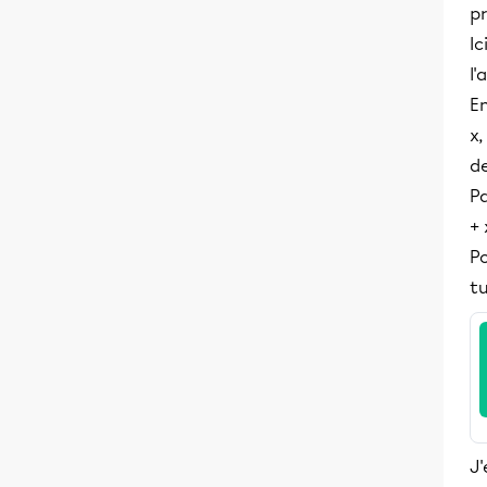
pr
Ic
l'
En
x,
de
Pa
+ 
Po
tu
J'