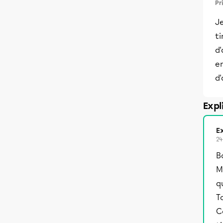
Pr
J
ti
d'
e
d'
Expl
Ex
24
B
M
q
T
C