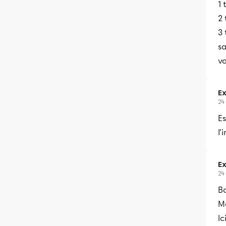
1 
2 
3 
s
va
Ex
24
Es
l'
Ex
24
B
Me
I