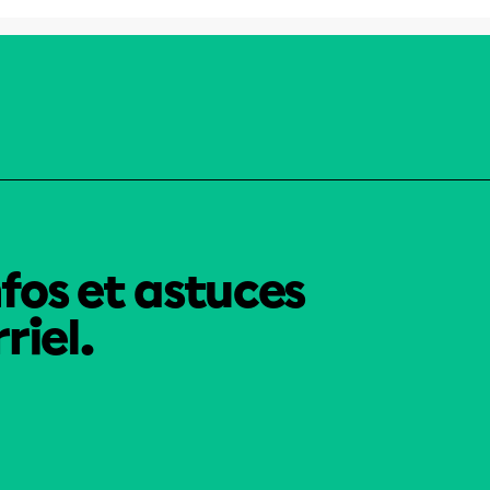
nfos et astuces
riel.