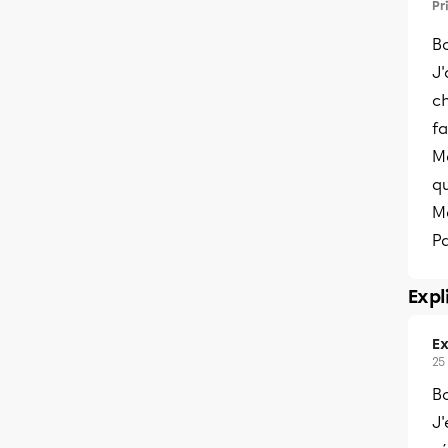
Pr
B
J'
ch
fa
M
qu
M
P
Expl
Ex
25
B
J'