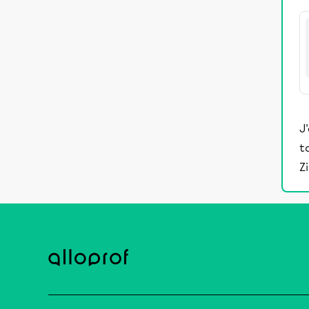
J
t
Z