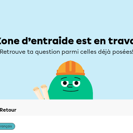
Élèves
Parents
Enseignants
Zone d’entraide
Allofrançais
Matières
Niveaux
Explorer
Poser une
Zone d’entraide est en trav
Retrouve ta question parmi celles déjà posées
Retour
Français