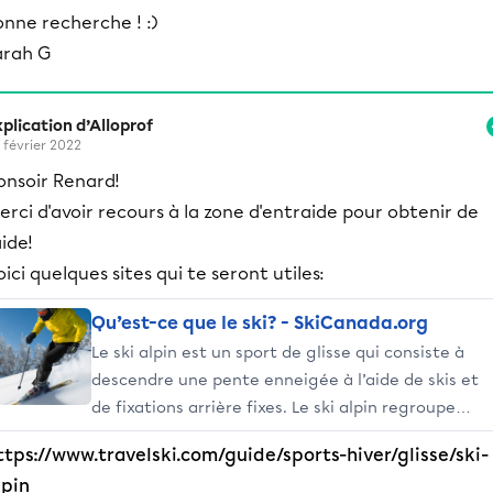
Épreuves de vitesse ou de technique, ces 6
nne recherche ! :)
disciplines sont disputées sur différentes coupes o
arah G
championnats nationaux et internationaux et
également lors des Jeux Olympiques d'hiver.
plication d’Alloprof
 février 2022
onsoir Renard!
erci d'avoir recours à la zone d'entraide pour obtenir de
aide!
oici quelques sites qui te seront utiles:
Qu’est-ce que le ski? - SkiCanada.org
Le ski alpin est un sport de glisse qui consiste à
descendre une pente enneigée à l’aide de skis et
de fixations arrière fixes. Le ski alpin regroupe
différents styles. Le ski alpin se distingue du ski de
ttps://www.travelski.com/guide/sports-hiver/glisse/ski-
haute montagne; du ski nordique, comme le ski de
lpin
fond; du saut à skis et du télémark.