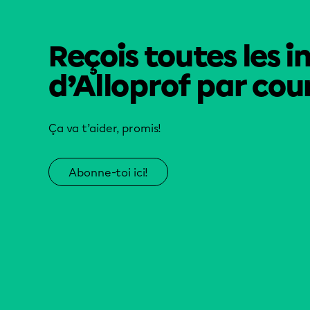
Reçois toutes les i
d’Alloprof par cour
Ça va t’aider, promis!
Abonne-toi ici!