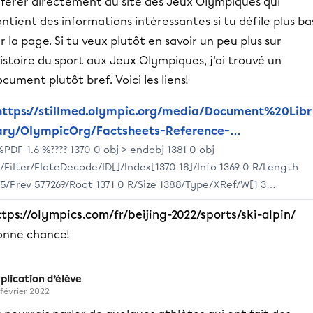
éférer directement au site des Jeux Olympiques qui
ntient des informations intéressantes si tu défile plus ba
r la page. Si tu veux plutôt en savoir un peu plus sur
histoire du sport aux Jeux Olympiques, j'ai trouvé un
cument plutôt bref. Voici les liens!
https://stillmed.olympic.org/media/Document%20Libr
ary/OlympicOrg/Factsheets-Reference-
PDF-1.6 %???? 1370 0 obj > endobj 1381 0 obj
Documents/Games/OWG/History-of-sports/Document
>/Filter/FlateDecode/ID[]/Index[1370 18]/Info 1369 0 R/Length
de-reference-Ski-alpin-Histoire-aux-JO-d-hiver.pdf
75/Prev 577269/Root 1371 0 R/Size 1388/Type/XRef/W[1 3
]>>stream h?bbd```b``?"??I3ɜ _"Y&?ȉ?@$;?df;? ????X_?D????????0 2
ttps://olympics.com/fr/beijing-2022/sports/ski-alpin/
ndstream endobj startxref 0 %%EOF 1387 0 obj >stream h?
onne chance!
```?f? B cB??? ??~ ? ?~????e``?^2Q?D ?CG? Ѩʁ,I?v ?
plication d’élève
 février 2022