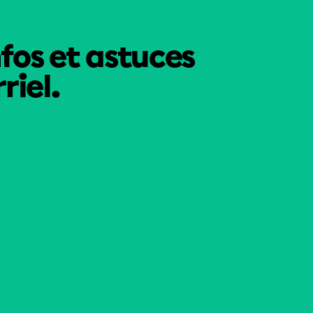
nfos et astuces
riel.