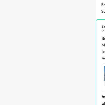
Bo
S
Ex
24
B
M
l'
V
h
a