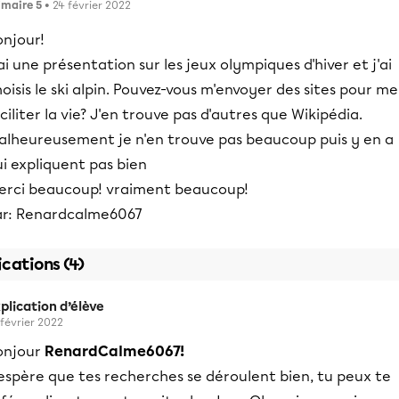
imaire 5
• 24 février 2022
onjour!
ai une présentation sur les jeux olympiques d'hiver et j'ai
oisis le ski alpin. Pouvez-vous m'envoyer des sites pour me
ciliter la vie? J'en trouve pas d'autres que Wikipédia.
alheureusement je n'en trouve pas beaucoup puis y en a
i expliquent pas bien
erci beaucoup! vraiment beaucoup!
ar: Renardcalme6067
ications (4)
plication d’élève
 février 2022
onjour
RenardCalme6067!
espère que tes recherches se déroulent bien, tu peux te