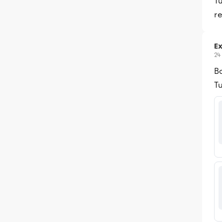
Tu
re
Ex
24
Bo
Tu