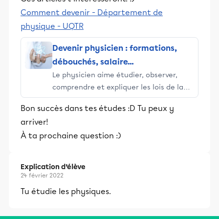
Comment devenir - Département de
physique - UQTR
Devenir physicien : formations,
débouchés, salaire...
Le physicien aime étudier, observer,
comprendre et expliquer les lois de la
nature. Pour cela, il peut travailler sur
Bon succès dans tes études :D Tu peux y
des dizaines de spécialités telles les
arriver!
mathématiques, le nucléaire, la...
À ta prochaine question :)
Explication d’élève
24 février 2022
Tu étudie les physiques.