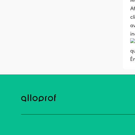
M
Af
cl
av
in
q
Ém