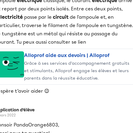
mpoule
électrique
classique, le courant
électrique
arrive
 repart par deux points isolés. Entre ces deux points,
lectricité
passe par le
circuit
de l'ampoule et, en
rticulier, traverse le filament de l'ampoule en tungstène.
e tungstène est un métal qui résiste au passage du
urant. Tu peux aussi consulter se lien
Alloprof aide aux devoirs | Alloprof
Grâce à ses services d’accompagnement gratuits
et stimulants, Alloprof engage les élèves et leurs
parents dans la réussite éducative.
espère t’avoir aider 😉
plication d’élève
mars 2022
onsoir PandaOrange6803,