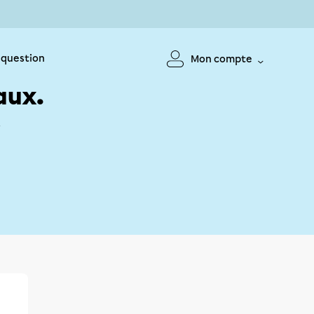
 question
Mon compte
aux.
!