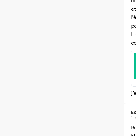
a
et
l'
é
pa
L
co
j’
Ex
1 
B