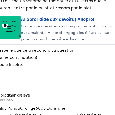
tte fiche un schéma de l'ampoule et tu verras que le
urant entre par le culot et ressors par le plot.
Alloprof aide aux devoirs | Alloprof
Grâce à ses services d’accompagnement gratuits
et stimulants, Alloprof engage les élèves et leurs
parents dans la réussite éducative.
espère que cela répond à ta question!
onne continuation!
ale Insolite
plication d’élève
mars 2022
alut PandaOrange6803 Dans une