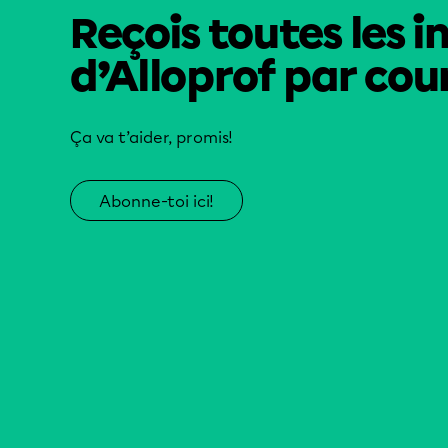
Reçois toutes les i
d’Alloprof par cour
Ça va t’aider, promis!
Abonne-toi ici!