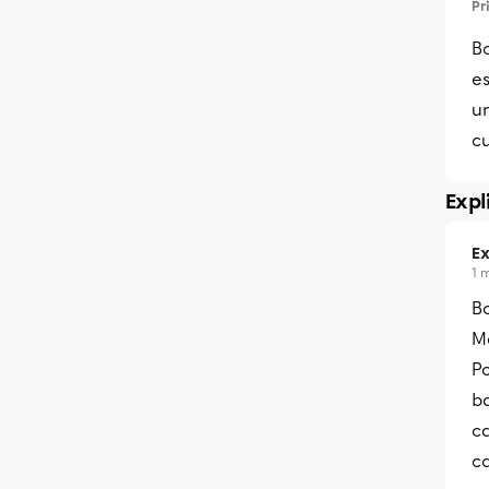
Pr
Bo
e
un
cu
Expl
Ex
1 
B
Me
Po
ba
ca
ca