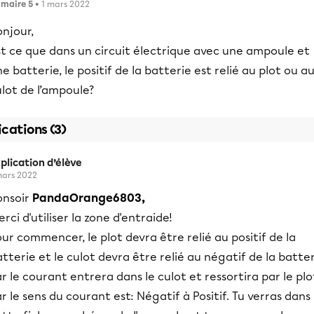
imaire 5
• 1 mars 2022
njour,
st ce que dans un circuit électrique avec une ampoule et
e batterie, le positif de la batterie est relié au plot ou a
lot de l’ampoule?
ications (3)
plication d’élève
mars 2022
onsoir
PandaOrange6803,
rci d'utiliser la zone d'entraide!
ur commencer, le plot devra être relié au positif de la
tterie et le culot devra être relié au négatif de la batte
r le courant entrera dans le culot et ressortira par le plo
r le sens du courant est: Négatif à Positif. Tu verras dans