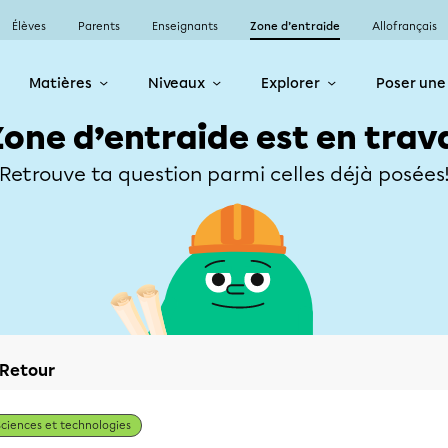
Élèves
Parents
Enseignants
Zone d’entraide
Allofrançais
Matières
Niveaux
Explorer
Poser une
Zone d’entraide est en trav
Retrouve ta question parmi celles déjà posées
Retour
Sciences et technologies