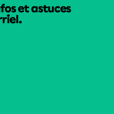
nfos et astuces
riel.