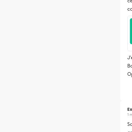
ce
co
J'
B
Op
Ex
1 
S