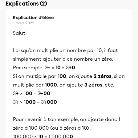
Explications (2)
Explication d’élève
1 mars 2022
Salut!
Lorsqu'on multiplie un nombre par 10, il faut
simplement ajouter à ce nombre un zéro.
Par exemple, 34 × 1
0
= 34
0
Si on multiplie par 1
00
, on ajoute
2
zéros
, si on
multiplie par 1
000
, on ajoute
3 zéros
, etc.
34 × 1
00
= 34
00
34 × 1
000
= 34
000
Pour revenir à ton exemple, on ajoute donc 1
zéro à 100 000 (ou 5 zéros à 10) :
100 000 × 1
0
= 1 000 00
0