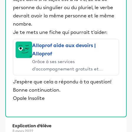
personne du singulier ou du pluriel, le verbe
devrait avoir la même personne et le même
nombre.
Je te mets une fiche qui pourrait t'aider:
Alloprof aide aux devoirs |
Alloprof
Grâce à ses services
d’accompagnement gratuits et
stimulants, Alloprof engage les élèves
J'espère que cela a répondu à ta question!
et leurs parents dans la réussite
Bonne continuation.
éducative.
Opale Insolite
Explication d’élève
3 mars 2022