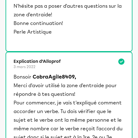
stimulants, Alloprof engage les élèves
N'hésite pas a poser d'autres questions sur la
et leurs parents dans la réussite
zone d'entraide!
éducative.
Bonne continuation!
Perle Artistique
Explication d’Alloprof
3 mars 2022
Bonsoir
CobraAgile8409,
Merci d'avoir utilisé la zone d'entraide pour
répondre à tes questions!
Pour commencer, je vais t'expliqué comment
accorder un verbe. Tu dois vérifier que le
sujet et le verbe ont la même personne et le
même nombre car le verbe reçoit l'accord du
sujet donc si le sujet est à la 1re, 2e ou 3e