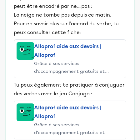
peut être encadré par ne.....pas :
La neige ne tombe pas depuis ce matin.
Pour en savoir plus sur l'accord du verbe, tu
peux consulter cette fiche:
Alloprof aide aux devoirs |
Alloprof
Grâce à ses services
d’accompagnement gratuits et
stimulants, Alloprof engage les élèves
Tu peux également te pratiquer à conjuguer
et leurs parents dans la réussite
des verbes avec le jeu Conjugo :
éducative.
Alloprof aide aux devoirs |
Alloprof
Grâce à ses services
d’accompagnement gratuits et