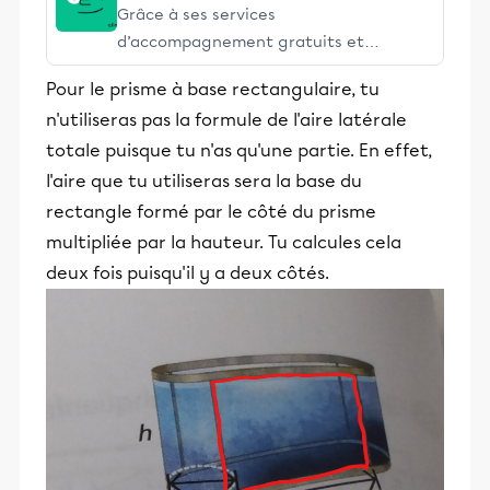
Grâce à ses services
d’accompagnement gratuits et
stimulants, Alloprof engage les élèves
Pour le prisme à base rectangulaire, tu
et leurs parents dans la réussite
n'utiliseras pas la formule de l'aire latérale
éducative.
totale puisque tu n'as qu'une partie. En effet,
l'aire que tu utiliseras sera la base du
rectangle formé par le côté du prisme
multipliée par la hauteur. Tu calcules cela
deux fois puisqu'il y a deux côtés.