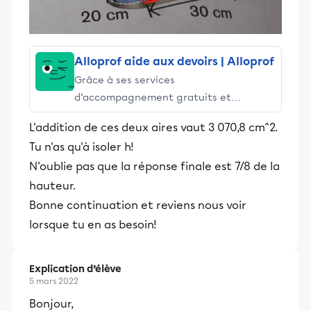
Alloprof aide aux devoirs | Alloprof
Grâce à ses services
d’accompagnement gratuits et
stimulants, Alloprof engage les élèves
L'addition de ces deux aires vaut 3 070,8 cm^2.
et leurs parents dans la réussite
Tu n'as qu'à isoler h!
éducative.
N'oublie pas que la réponse finale est 7/8 de la
hauteur.
Bonne continuation et reviens nous voir
lorsque tu en as besoin!
Explication d’élève
5 mars 2022
Bonjour,