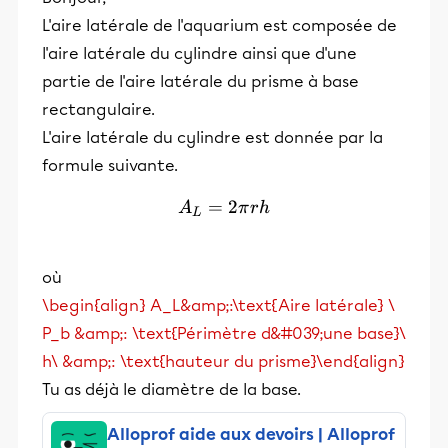
L'aire latérale de l'aquarium est composée de
l'aire latérale du cylindre ainsi que d'une
partie de l'aire latérale du prisme à base
rectangulaire.
L'aire latérale du cylindre est donnée par la
formule suivante.
=
A_L = 2 \pi r h
2
A
π
r
h
L
où
\begin{align} A_L&amp;:\text{Aire latérale} \
P_b &amp;: \text{Périmètre d&#039;une base}\
h\ &amp;: \text{hauteur du prisme}\end{align}
Tu as déjà le diamètre de la base.
Alloprof aide aux devoirs | Alloprof