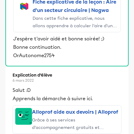
et leurs parents dans la réussite
Fiche explicative de la leçon : Aire
éducative.
d'un secteur circulaire | Nagwa
Dans cette fiche explicative, nous
allons apprendre à calculer l'aire d'un
secteur circulaire, et à résoudre des
J'espère t'avoir aidé et bonne soirée! ;)
problèmes reliant cette aire à la
Bonne continuation.
longueur d'arc et au périmètre du
OrAutonome2754
secteur.
Explication d’élève
6 mars 2022
Salut :D
Apprends la démarche à suivre ici.
Alloprof aide aux devoirs | Alloprof
Grâce à ses services
d’accompagnement gratuits et