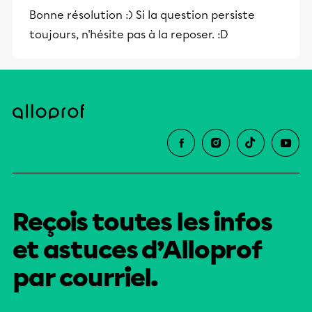
stimulants, Alloprof engage les élèves
Bonne résolution :) Si la question persiste
et leurs parents dans la réussite
toujours, n'hésite pas à la reposer. :D
éducative.
Reçois toutes les infos
et astuces d’Alloprof
par courriel.