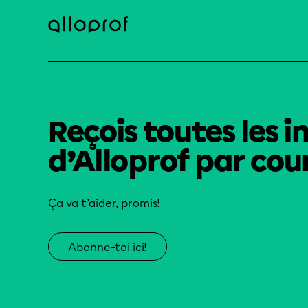
Reçois toutes les i
d’Alloprof par cour
Ça va t’aider, promis!
Abonne-toi ici!