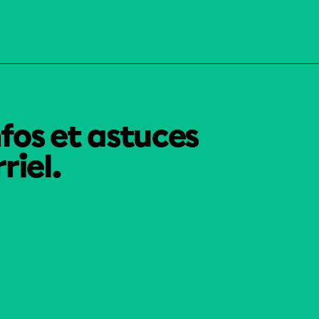
nfos et astuces
riel.