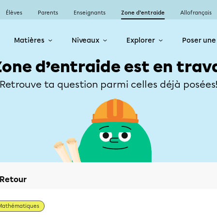
Élèves
Parents
Enseignants
Zone d’entraide
Allofrançais
Matières
Niveaux
Explorer
Poser une
Zone d’entraide est en trav
Retrouve ta question parmi celles déjà posées
Retour
Mathématiques