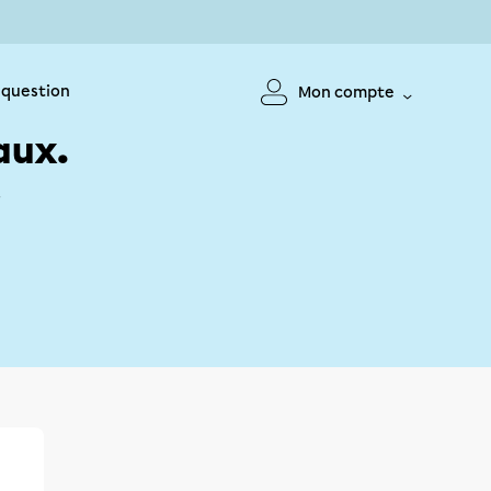
 question
Mon compte
aux.
!