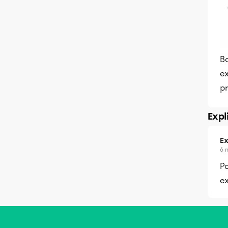
Bo
ex
p
Expl
Ex
6 
Po
ex