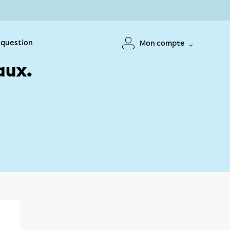
 question
Mon compte
aux.
!