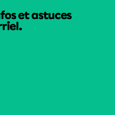
nfos et astuces
riel.