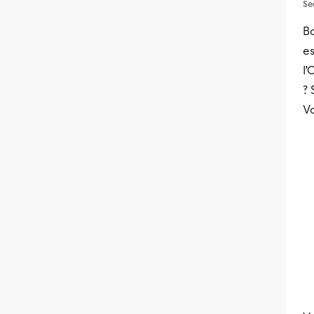
Se
Bo
es
l
? 
Vo