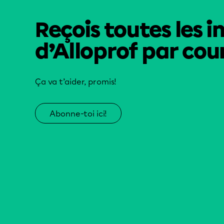
Reçois toutes les i
d’Alloprof par cour
Ça va t’aider, promis!
Abonne-toi ici!