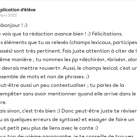
plication d’élève
mars 2022
bonjour ! :)
 vois que ta rédaction avance bien ! :) Félicitations.
s éléments que tu as relevés (champs lexicaux, participes
ssés) sont très pertinent. Fais juste attention à citer de 
me manière ; tu nommes les pp «déchirés», «brisés», alor
 devrais mettre «ouvert». Aussi, le champs lexical, c'est u
nsemble de mots et non de phrases. :)
ut-être aussi un peu contextualiser ; tu parles de la
tempête» sans avoir mentionner quand elle arrive dans le
vre.
is sinon, c'est très bien :) Donc peut-être juste te réviser
u as quelques erreurs de syntaxe) et essayer de faire un
ut petit peu plus de liens avec le conte :)
our ton deuxième paragraphe, je te conseille de trouver