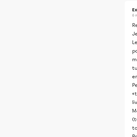
Ex
6 
Re
Je
Le
pa
mê
tu
e
Pe
«
li
Ma
(t
to
P