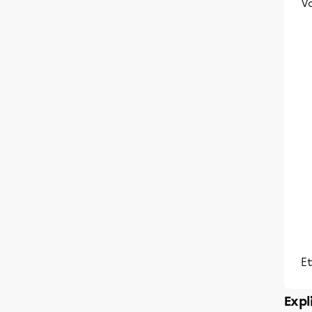
V
Et
Expl