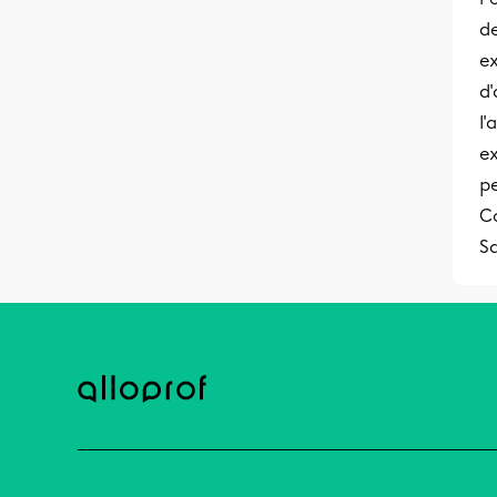
de
ex
d'
l'
ex
pe
Co
S