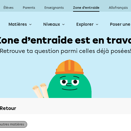
Élèves
Parents
Enseignants
Zone d’entraide
Allofrançais
Matières
Niveaux
Explorer
Poser une
Zone d’entraide est en trav
Retrouve ta question parmi celles déjà posées
Retour
Autres matières