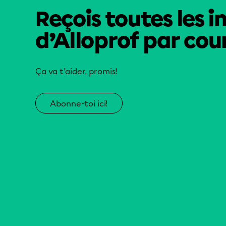
Reçois toutes les i
d’Alloprof par cour
Ça va t’aider, promis!
Abonne-toi ici!