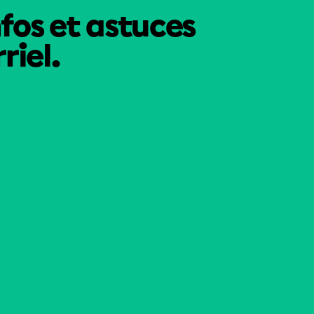
nfos et astuces
riel.