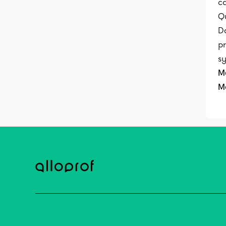
ca
Q
D
pr
sy
M
M