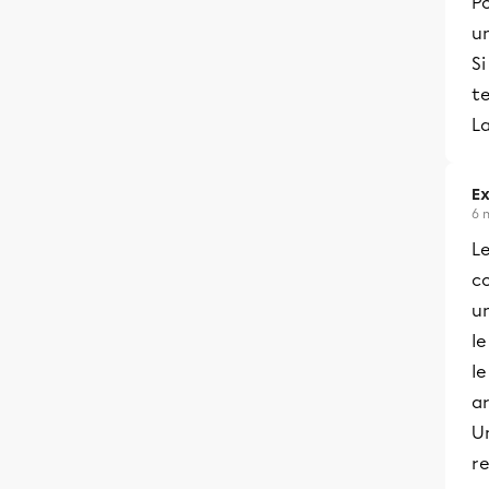
Po
un
Si
te
La
Ex
6 
L
c
u
l
l
ar
U
r