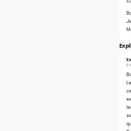
Pr
Bo
Je
Me
Expl
Ex
6 
B
Le
ce
ex
le
zo
q