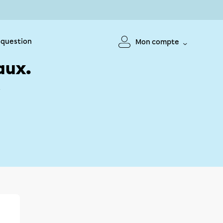
 question
Mon compte
aux.
!