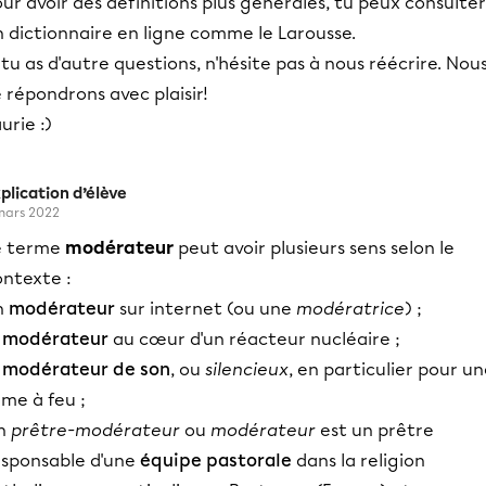
ur avoir des définitions plus générales, tu peux consulter
 dictionnaire en ligne comme le Larousse.
 tu as d'autre questions, n'hésite pas à nous réécrire. Nou
 répondrons avec plaisir!
urie :)
plication d’élève
mars 2022
e terme
modérateur
peut avoir plusieurs sens selon le
ontexte :
n
modérateur
sur internet (ou une
modératrice
) ;
e
modérateur
au cœur d'un réacteur nucléaire ;
e
modérateur de son
, ou
silencieux
, en particulier pour u
me à feu ;
n
prêtre-modérateur
ou
modérateur
est un prêtre
esponsable d'une
équipe pastorale
dans la religion