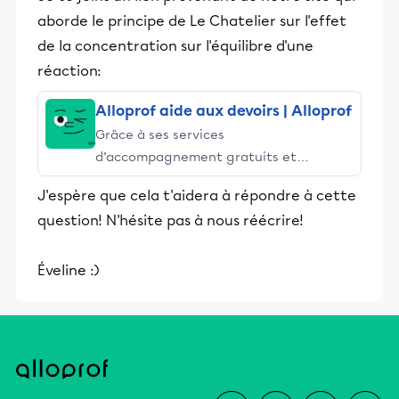
aborde le principe de Le Chatelier sur l'effet
de la concentration sur l'équilibre d'une
réaction:
Alloprof aide aux devoirs | Alloprof
Grâce à ses services
d’accompagnement gratuits et
stimulants, Alloprof engage les élèves
J'espère que cela t'aidera à répondre à cette
et leurs parents dans la réussite
question! N'hésite pas à nous réécrire!
éducative.
Éveline :)