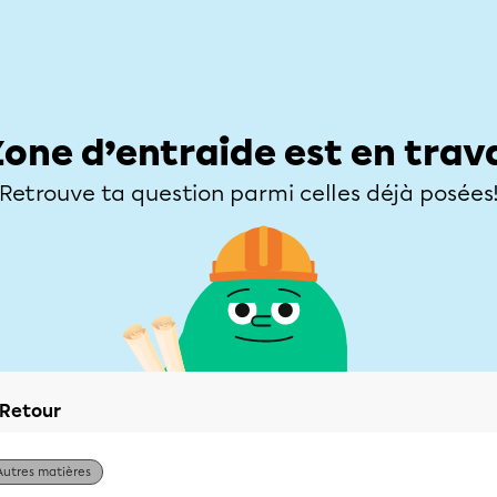
Élèves
Parents
Enseignants
Zone d’entraide
Allofrançais
Matières
Niveaux
Explorer
Poser une
Zone d’entraide est en trav
Retrouve ta question parmi celles déjà posées
Retour
Autres matières