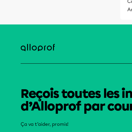
C
A
Reçois toutes les i
d’Alloprof par cour
Ça va t’aider, promis!