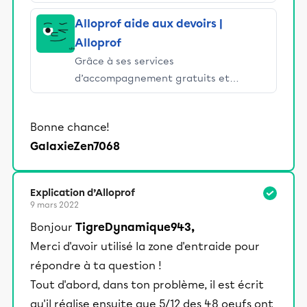
stimulants, Alloprof engage les élèves
et leurs parents dans la réussite
Alloprof aide aux devoirs |
éducative.
Alloprof
Grâce à ses services
d’accompagnement gratuits et
stimulants, Alloprof engage les élèves
et leurs parents dans la réussite
Bonne chance!
éducative.
GalaxieZen7068
Explication d’Alloprof
9 mars 2022
Bonjour
TigreDynamique943,
Merci d'avoir utilisé la zone d'entraide pour
répondre à ta question !
Tout d'abord, dans ton problème, il est écrit
qu'il réalise ensuite que 5/12 des 48 oeufs ont