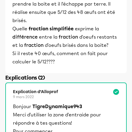
prendre la boite et il l'échappe par terre. Il
réalise ensuite que ⁠5/12 des 48 œufs ont été
brisés.
Quelle
fraction
simplifiée
exprime la
différence
entre la
fraction
d'oeufs restants
et la
fraction
d'oeufs brisés dans la boite?
Si il reste 40 œufs, comment on fait pour
calculer le 5/12????
Explications (2)
Explication d’Alloprof
9 mars 2022
Bonjour
TigreDynamique943
Merci d'utiliser la zone d'entraide pour
répondre à tes questions!
Pour commencer,