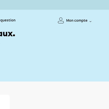
 question
Mon compte
aux.
!