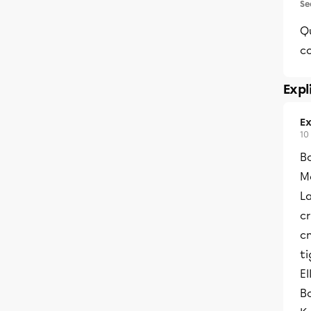
Se
Qu
c
Expl
Ex
10
B
Me
L
c
c
ti
El
B