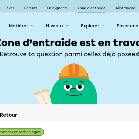
Élèves
Parents
Enseignants
Zone d’entraide
Allofrançais
Matières
Niveaux
Explorer
Poser une
Zone d’entraide est en trav
Retrouve ta question parmi celles déjà posées
Retour
Sciences et technologies