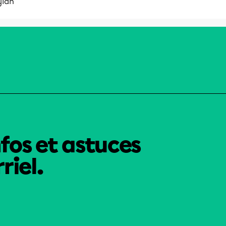
ylan
nfos et astuces
riel.