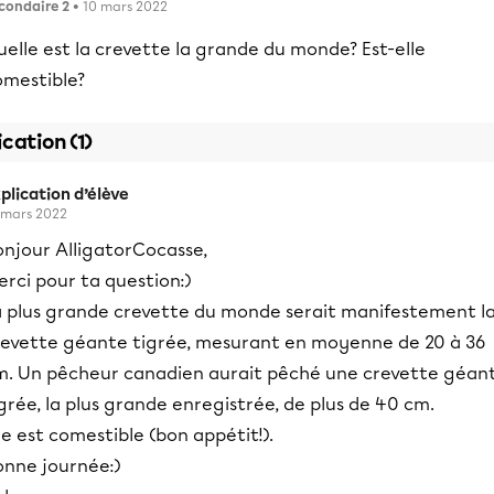
condaire 2
• 10 mars 2022
elle est la crevette la grande du monde? Est-elle
omestible?
ication (1)
plication d’élève
 mars 2022
onjour AlligatorCocasse,
rci pour ta question:)
a plus grande crevette du monde serait manifestement l
revette géante tigrée, mesurant en moyenne de 20 à 36
m. Un pêcheur canadien aurait pêché une crevette géan
grée, la plus grande enregistrée, de plus de 40 cm.
le est comestible (bon appétit!).
onne journée:)