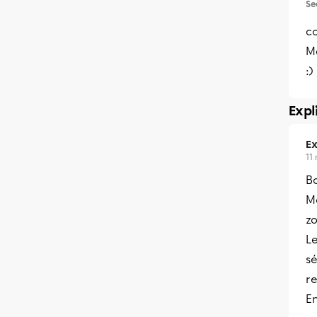
Se
c
M
:)
Expl
Ex
11
B
Me
z
Le
s
re
En