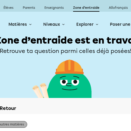
Élèves
Parents
Enseignants
Zone d’entraide
Allofrançais
Matières
Niveaux
Explorer
Poser une
Zone d’entraide est en trav
Retrouve ta question parmi celles déjà posées
Retour
Autres matières