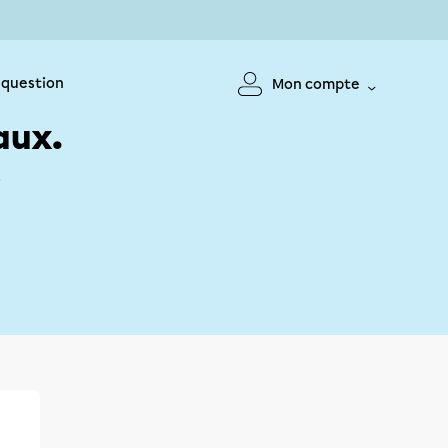
 question
Mon compte
aux.
!