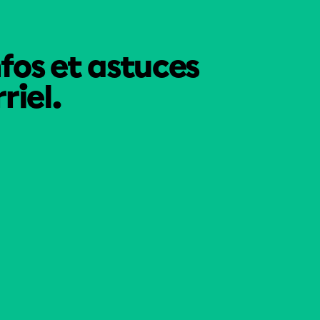
nfos et astuces
riel.