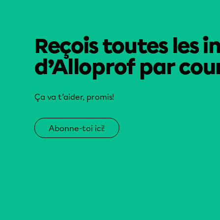
Reçois toutes les i
d’Alloprof par cour
Ça va t’aider, promis!
Abonne-toi ici!