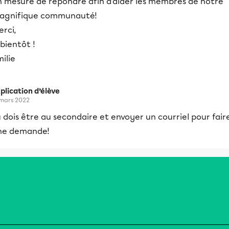
n mesure de répondre afin d’aider les membres de notre
agnifique communauté!
erci,
 bientôt !
ilie
plication d’élève
 mars 2022
 dois être au secondaire et envoyer un courriel pour fair
ne demande!