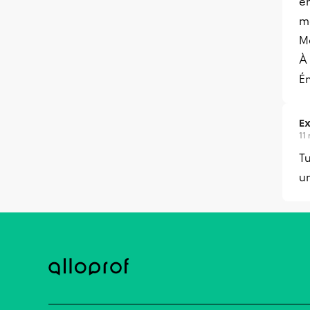
e
m
M
À
Ém
Ex
11
Tu
u