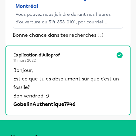
Montréal
Vous pouvez nous joindre durant nos heures
d’ouverture au 514-353-0101, par courriel
contact@clubmineralogiemtl.com ou encore en
Bonne chance dans tes recherches ! :)
utilisant le formulaire ci-dessous.
Explication d’Alloprof
11 mars 2022
Bonjour,
Est ce que tu es absolument sûr que c'est un
fossile?
Bon vendredi :)
GobelinAuthentique7946