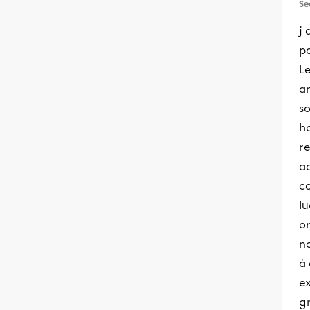
Se
j 
pa
L
a
so
ho
re
a
c
l
or
n
à
ex
gr