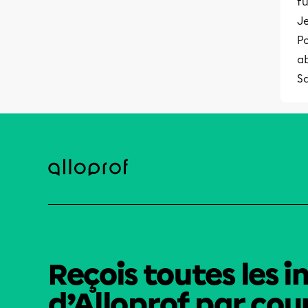
f
Je
Po
a
S
Reçois toutes les i
d’Alloprof par cour