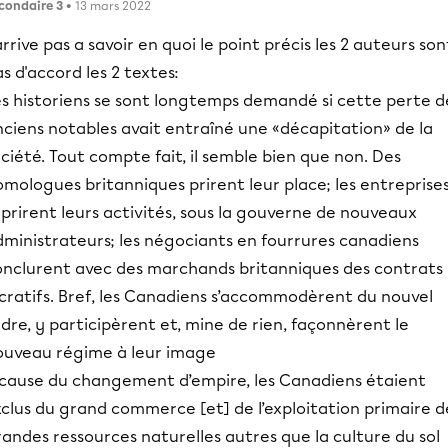
condaire 3
• 13 mars 2022
arrive pas a savoir en quoi le point précis les 2 auteurs son
s d'accord les 2 textes:
es historiens se sont longtemps demandé si cette perte d
nciens notables avait entraîné une «décapitation» de la
ciété. Tout compte fait, il semble bien que non. Des
mologues britanniques prirent leur place; les entreprise
prirent leurs activités, sous la gouverne de nouveaux
dministrateurs; les négociants en fourrures canadiens
onclurent avec des marchands britanniques des contrats
ucratifs. Bref, les Canadiens s’accommodèrent du nouvel
dre, y participèrent et, mine de rien, façonnèrent le
ouveau régime à leur image
 cause du changement d’empire, les Canadiens étaient
clus du grand commerce [et] de l’exploitation primaire d
andes ressources naturelles autres que la culture du sol