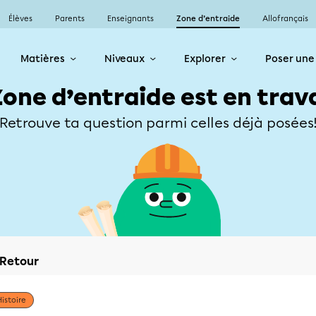
Élèves
Parents
Enseignants
Zone d’entraide
Allofrançais
Matières
Niveaux
Explorer
Poser une
Zone d’entraide est en trav
Retrouve ta question parmi celles déjà posées
Retour
Histoire