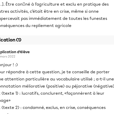
]. Être conné à l’agriculture et exclu en pratique des
tres activités, c’était être en crise, même si onne
’apercevait pas immédiatement de toutes les funestes
onséquences du repliement agricole
ication (1)
plication d’élève
 mars 2022
njour ! :)
ur répondre à cette question, je te conseille de porter
e attention particulière au vocabulaire utilisé ; a-t-il une
nnotation méliorative (positive) ou péjorative (négative)
 (texte 1) : lucratifs, conclurent, «façonnèrent à leur
mage»
 (texte 2) : condamné, exclus, en crise, conséquences