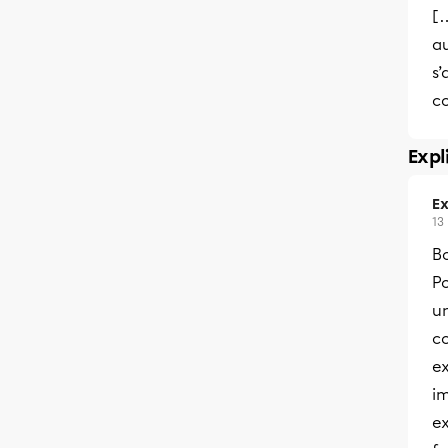
[…
au
s
c
Expl
Ex
13
Bo
Po
un
co
ex
i
ex