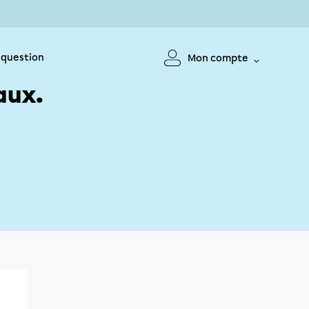
 question
Mon compte
aux.
!