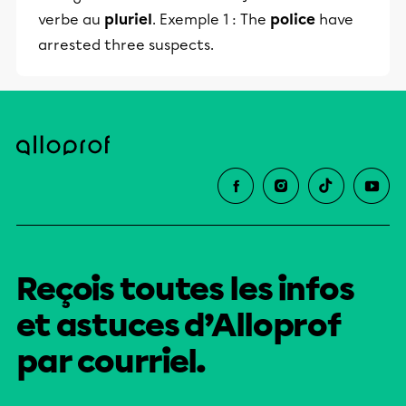
verbe au
pluriel
. Exemple 1 : The
police
have
arrested three suspects.
Reçois toutes les infos
et astuces d’Alloprof
par courriel.