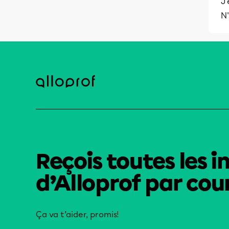
J'
N'
Reçois toutes les i
d’Alloprof par cour
Ça va t’aider, promis!