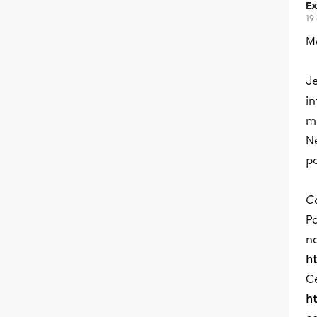
Ex
19
Me
Je
in
mu
Né
po
C
P
na
h
Ce
ht