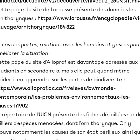
anada.ca/actualite/V2/decouverte/niveau2_2509.shtml
ette page du site de Larousse présente des données les
rnithorynques :
https://www.larousse.fr/encyclopedie/vi
auvage/ornithorynque/184822
 cas des pertes, relations avec les humains et gestes pou
éliorer la situation :
ette page du site d'Alloprof est davantage adressée aux
tudiants en secondaire 5, mais elle peut quand même
aider à en apprendre sur les pertes de biodiversité :
ttps://www.alloprof.qc.ca/fr/eleves/bv/monde-
ontemporain/les-problemes-environnementaux-les-
auses-h1902
 répertoire de l'UICN présente des fiches détaillées sur d
lliers d'espèces menacées, dont l'ornithorynque. On y
rouve notamment les causes de son état périlleux ainsi q