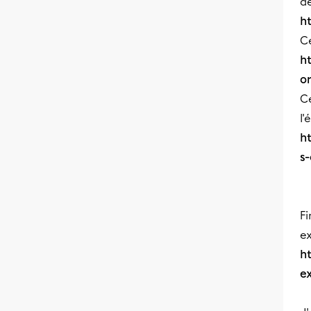
de
h
Ce
h
o
Ce
l'
h
s
Fi
ex
h
ex