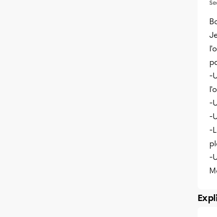
Se
B
Je
l'
pa
-
l
-U
-U
-L
p
-U
Me
Expl