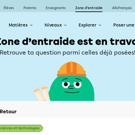
Élèves
Parents
Enseignants
Zone d’entraide
Allofrançais
Matières
Niveaux
Explorer
Poser une
Zone d’entraide est en trav
Retrouve ta question parmi celles déjà posées
Retour
Sciences et technologies