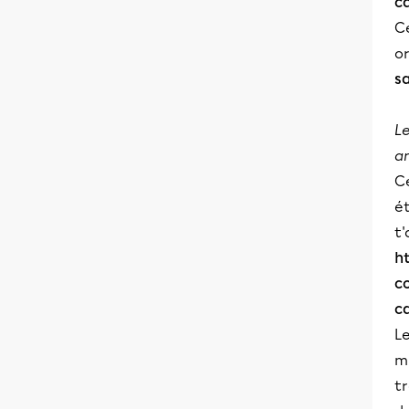
c
C
o
s
Le
am
C
é
t'
h
c
c
Le
mi
t