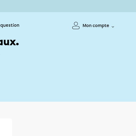
 question
Mon compte
aux.
!