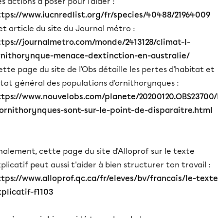
s actions à poser pour l'aider :
ttps://www.iucnredlist.org/fr/species/40488/21964009
t article du site du Journal métro :
ttps://journalmetro.com/monde/2413128/climat-l-
rnithorynque-menace-dextinction-en-australie/
tte page du site de l'Obs détaille les pertes d'habitat et
état général des populations d'ornithorynques :
ttps://www.nouvelobs.com/planete/20200120.OBS23700/
-ornithorynques-sont-sur-le-point-de-disparaitre.html
nalement, cette page du site d'Alloprof sur le texte
plicatif peut aussi t'aider à bien structurer ton travail :
ttps://www.alloprof.qc.ca/fr/eleves/bv/francais/le-texte
plicatif-f1103