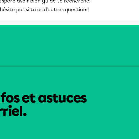
espère avoir bien guidé ta recherche!
hésite pas si tu as d'autres questions!
nfos et astuces
riel.