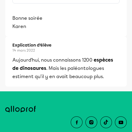
de dinosaures ont habité la Terre depuis
le début des temps. Mais des
Bonne soirée
chercheurs californiens viennent de
Karen
prouver le contraire, en étudiant le cas
du tyrannosaure.
Explication d’élève
14 mars 2022
Aujourd'hui, nous connaissons 1200
espèces
de dinosaures
. Mais les paléontologues
estiment qu'il y en avait beaucoup plus.