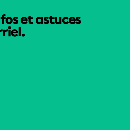
nfos et astuces
riel.