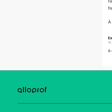
l’
fa
À 
Ex
15
à 