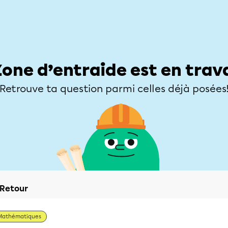
Élèves
Parents
Enseignants
Zone d’entraide
Allofrançais
Matières
Niveaux
Explorer
Poser une
Zone d’entraide est en trav
Retrouve ta question parmi celles déjà posées
Retour
Mathématiques