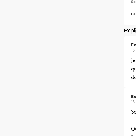
Se
c
Expl
Ex
15
je
qu
d
Ex
15
Sa
Qu