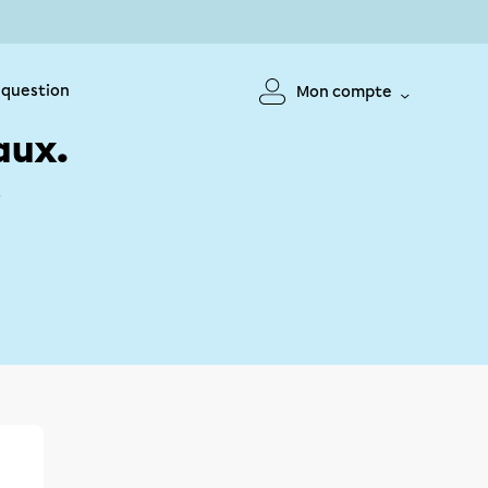
 question
Mon compte
aux.
!