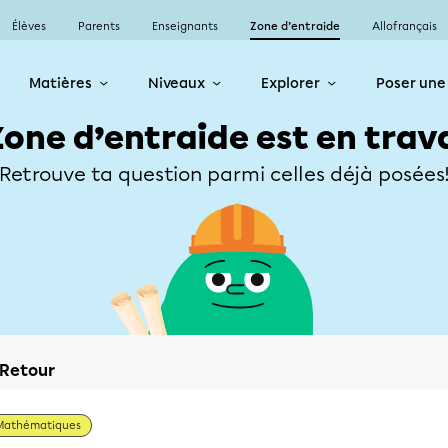
Élèves
Parents
Enseignants
Zone d’entraide
Allofrançais
Matières
Niveaux
Explorer
Poser une
Zone d’entraide est en trav
Retrouve ta question parmi celles déjà posées
Retour
Mathématiques