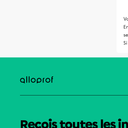
Vo
En
se
Si
Reçois toutes les i