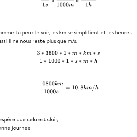
∗
∗
1
1000
1
s
m
h
mme tu peux le voir, les km se simplifient et les heures
ssi. Il ne nous reste plus que m/s.
3
∗
3600
∗
1
∗
∗
∗
m
k
m
s
\frac{3 *3600 *1 *m*km*s
1
∗
1000
∗
1
∗
∗
∗
s
m
h
10800
k
m
\frac{10800km}{1000s} =
=
10
,
8
/
k
m
h
1000
s
espère que cela est clair,
onne journée