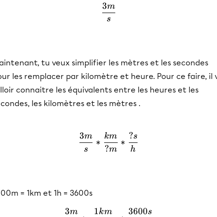
3
m
\frac{3 m }{s}
s
intenant, tu veux simplifier les mètres et les secondes
ur les remplacer par kilomètre et heure. Pour ce faire, il 
lloir connaitre les équivalents entre les heures et les
condes, les kilomètres et les mètres .
3
?
m
k
m
s
\frac{3 m }{s} * \frac{km
∗
∗
?
s
m
h
000m = 1km et 1h = 3600s
3
1
3600
m
k
m
s
\frac{3 m }{1 s} * \frac{1