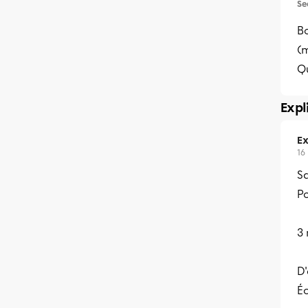
Se
Bo
(
Qu
Expl
Ex
16
Sa
Po
3
D'
Éc