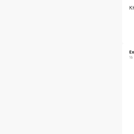
K
Ex
16