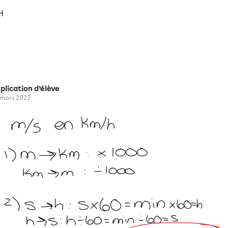
H
plication d’élève
 mars 2022