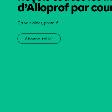
d’Alloprof par cour
Ça va t’aider, promis!
Abonne-toi ici!