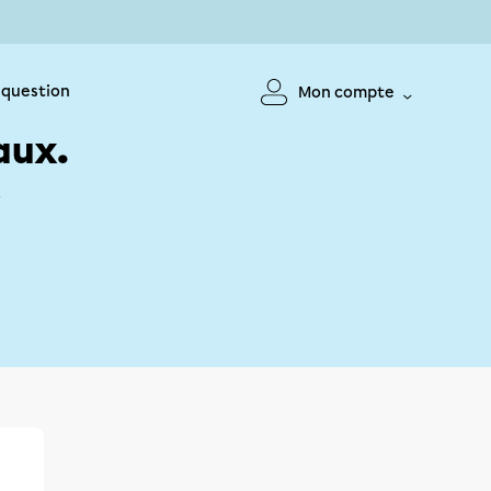
 question
Mon compte
aux.
!