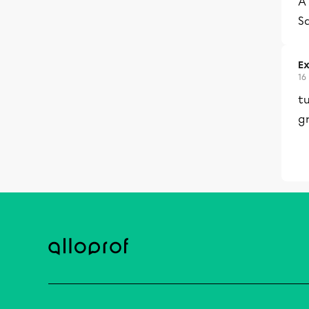
À 
S
Ex
16
tu
g