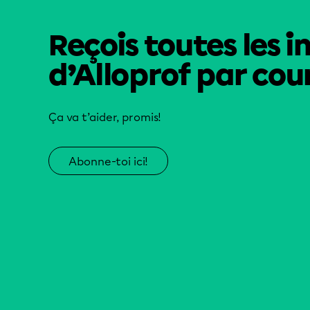
Reçois toutes les i
d’Alloprof par cour
Ça va t’aider, promis!
Abonne-toi ici!