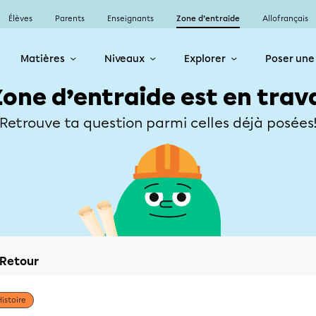
Élèves
Parents
Enseignants
Zone d’entraide
Allofrançais
Matières
Niveaux
Explorer
Poser une
Zone d’entraide est en trav
Retrouve ta question parmi celles déjà posées
Retour
Histoire