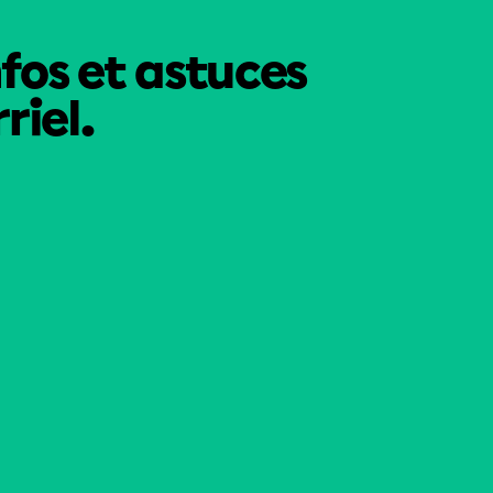
nfos et astuces
riel.