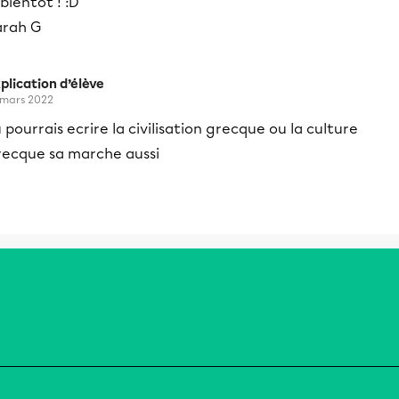
bientôt ! :D
arah G
plication d’élève
 mars 2022
 pourrais ecrire la civilisation grecque ou la culture
recque sa marche aussi