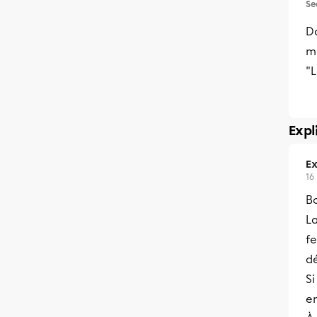
Se
Da
ma
"L
Expl
Ex
16
Bo
L
fe
dé
Si
e