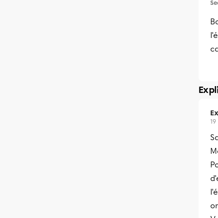
Se
B
l'
c
Expl
Ex
19
Sa
Me
Po
d'
l'
on