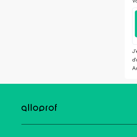
Vo
J'
d'
A