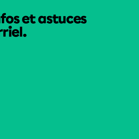
nfos et astuces
riel.