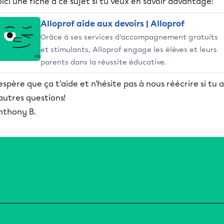
ici une fiche à ce sujet si tu veux en savoir davantage:
Alloprof aide aux devoirs | Alloprof
Grâce à ses services d’accompagnement gratuits
et stimulants, Alloprof engage les élèves et leurs
parents dans la réussite éducative.
espère que ça t'aide et n'hésite pas à nous réécrire si tu a
autres questions!
nthony B.