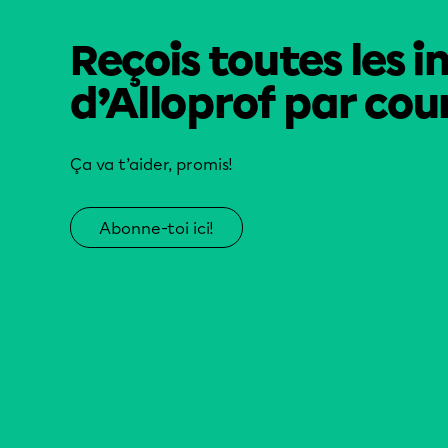
Reçois toutes les i
d’Alloprof par cour
Ça va t’aider, promis!
Abonne-toi ici!