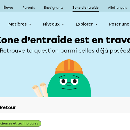
Élèves
Parents
Enseignants
Zone d’entraide
Allofrançais
Matières
Niveaux
Explorer
Poser une
Zone d’entraide est en trav
Retrouve ta question parmi celles déjà posées
Retour
Sciences et technologies