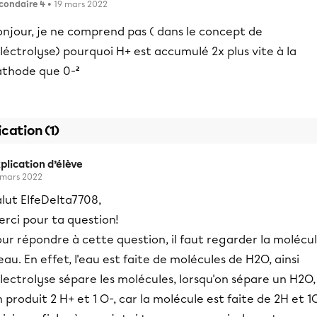
condaire 4
• 19 mars 2022
onjour, je ne comprend pas ( dans le concept de
éléctrolyse) pourquoi H+ est accumulé 2x plus vite à la
athode que 0-
²
ication (1)
plication d’élève
 mars 2022
lut ElfeDelta7708,
rci pour ta question!
ur répondre à cette question, il faut regarder la molécu
eau. En effet, l'eau est faite de molécules de H2O, ainsi
électrolyse sépare les molécules, lorsqu'on sépare un H2O,
 produit 2 H+ et 1 O-, car la molécule est faite de 2H et 1