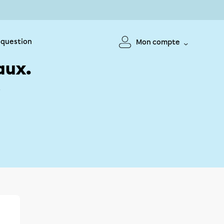
 question
Mon compte
aux.
!