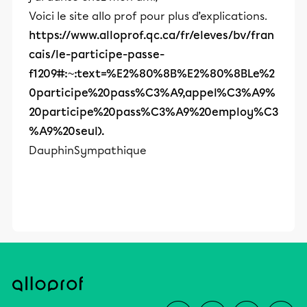
Voici le site allo prof pour plus d’explications.
https://www.alloprof.qc.ca/fr/eleves/bv/fran
cais/le-participe-passe-
f1209#:~:text=%E2%80%8B%E2%80%8BLe%2
0participe%20pass%C3%A9,appel%C3%A9%
20participe%20pass%C3%A9%20employ%C3
%A9%20seul).
DauphinSympathique