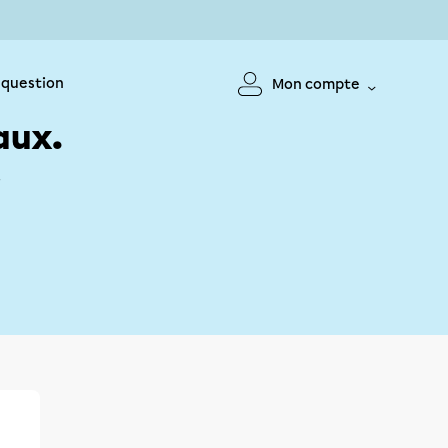
 question
Mon compte
aux.
!