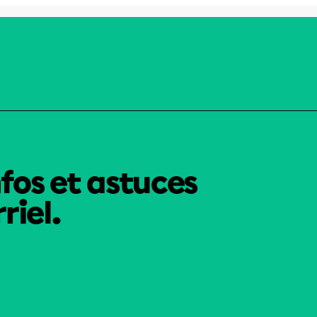
nfos et astuces
riel.