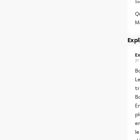
Se
Q
M
Expl
Ex
21
B
Le
tr
B
En
pl
en
le