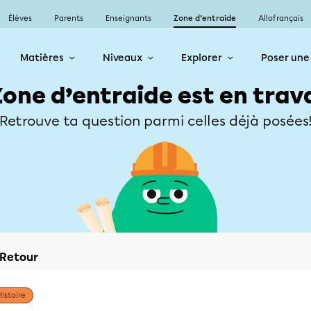
Élèves
Parents
Enseignants
Zone d’entraide
Allofrançais
Matières
Niveaux
Explorer
Poser une
Zone d’entraide est en trav
Retrouve ta question parmi celles déjà posées
Retour
Histoire