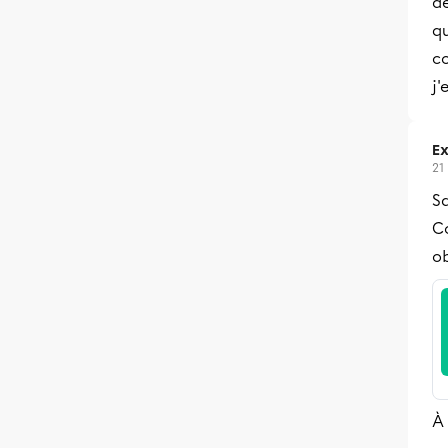
d
qu
co
j'
Ex
21
Sa
Co
o
À 