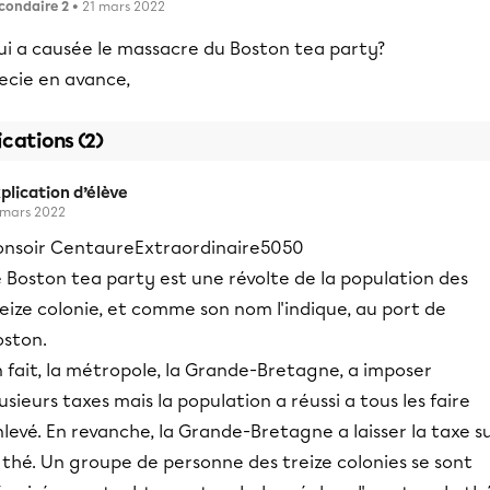
condaire 2
• 21 mars 2022
ui a causée le massacre du Boston tea party?
ecie en avance,
ications (2)
plication d’élève
 mars 2022
onsoir CentaureExtraordinaire5050
 Boston tea party est une révolte de la population des
eize colonie, et comme son nom l'indique, au port de
oston.
 fait, la métropole, la Grande-Bretagne, a imposer
usieurs taxes mais la population a réussi a tous les faire
levé. En revanche, la Grande-Bretagne a laisser la taxe s
 thé. Un groupe de personne des treize colonies se sont