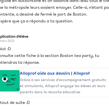
éguisé en autochtone et on balancé dans l'eau tous le th
e la métropole leurs avaient envoyer. Celle-si, n'étant pa
ntente, a dessiné de fermé le port de Boston.
espère que ça a répondu a ta question.
plication d’élève
 mars 2022
lut :D
nsulte cette fiche à la section
Boston tea party
, tu
btiendras ta réponse.
Alloprof aide aux devoirs | Alloprof
Grâce à ses services d’accompagnement gratuits
et stimulants, Alloprof engage les élèves et leurs
parents dans la réussite éducative.
tout de suite :D