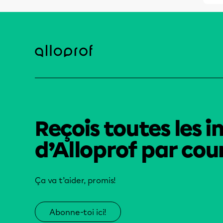
Reçois toutes les i
d’Alloprof par cour
Ça va t’aider, promis!
Abonne-toi ici!