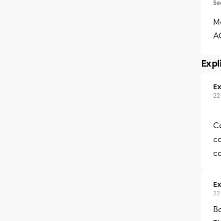
Se
M
A
Expl
Ex
22
C
c
c
Ex
22
Bo