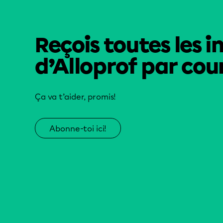
Reçois toutes les i
d’Alloprof par cour
Ça va t’aider, promis!
Abonne-toi ici!