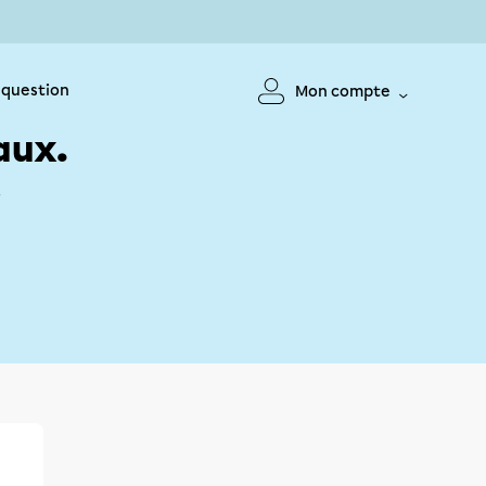
 question
Mon compte
aux.
!