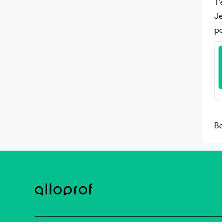
T'
Je
po
B