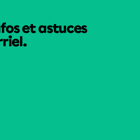
nfos et astuces
riel.