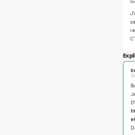
Se
J'
sa
re
C'
Expl
Ex
22
B
Je
D
h
e
D