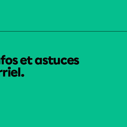
nfos et astuces
riel.