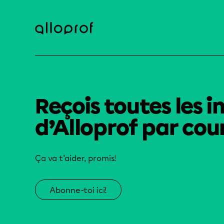
Reçois toutes les i
d’Alloprof par cour
Ça va t’aider, promis!
Abonne-toi ici!