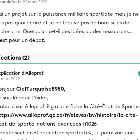
condaire 1
• 22 mars 2022
ai un projet sur la puissance militaire spartiate mais je ne
is pas quoi écrire et je ne trouve pas de bons sites de
cherche. Quelqu'un a-t-il des idées ou des ressources...
est pour un débat.
ications (2)
plication d’Alloprof
 mars 2022
onjour
CielTurquoise8950,
 suis là pour t'aider,
'abord sur Alloprof, il y a une fiche la Cité-État de Sparte:
ttps://www.alloprof.qc.ca/fr/eleves/bv/histoire/la-cite-
tat-de-sparte-notions-avancees-h1026
ans la section «L'éducation spartiate», tu peux voir une