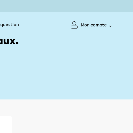
 question
Mon compte
aux.
!