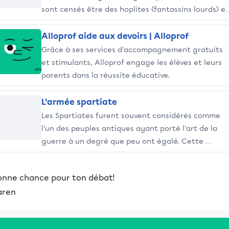
sont censés être des hoplites (fantassins lourds) et
en conséquence, subissent depuis leur enfance un
éducation qui doit les préparer au combat. Elle est
Alloprof aide aux devoirs | Alloprof
également le vecteur de la puissance spartiate
Grâce à ses services d’accompagnement gratuits
dans le Péloponnèse et plus largement, dans toute
et stimulants, Alloprof engage les élèves et leurs
la Grèce.
parents dans la réussite éducative.
L'armée spartiate
Les Spartiates furent souvent considérés comme
l'un des peuples antiques ayant porté l'art de la
guerre à un degré que peu ont égalé. Cette
réputation n'est pas surfaite, car c'est l'une des
premières civilisations à avoir mis sur pied une
onne chance pour ton débat!
armée de citoyens-soldats professionnels.
aren