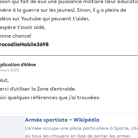
aison qui fait de eux une puissance militaire (leur éducati
évère à la guerre sur les jeunes). Sinon, il y a pleins de
idéos sur Youtube qui peuvent t'aider,
'espère t'avoir aidé,
onne chance!
rocodileHabile3698
plication d’élève
 mars 2022
lut,
rci d'utiliser la Zone d'entraide.
ici quelques références que j'ai trouvées:
Armée spartiate — Wikipédia
L’armée occupe une place particulière à Sparte, cit
où tous les citoyens en âge de porter les armes