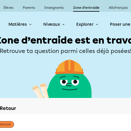
Élèves
Parents
Enseignants
Zone d’entraide
Allofrançais
Matières
Niveaux
Explorer
Poser une
Zone d’entraide est en trav
Retrouve ta question parmi celles déjà posées
Retour
Histoire