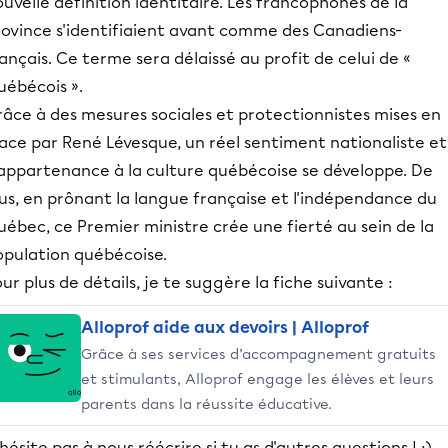
uvelle définition identitaire. Les francophones de la
rovince s'identifiaient avant comme des Canadiens-
ançais. Ce terme sera délaissé au profit de celui de «
uébécois ».
râce à des mesures sociales et protectionnistes mises en
ace par René Lévesque, un réel sentiment nationaliste et
'appartenance à la culture québécoise se développe. De
us, en prônant la langue française et l'indépendance du
ébec, ce Premier ministre crée une fierté au sein de la
opulation québécoise.
ur plus de détails, je te suggère la fiche suivante :
Alloprof aide aux devoirs | Alloprof
Grâce à ses services d’accompagnement gratuits
et stimulants, Alloprof engage les élèves et leurs
parents dans la réussite éducative.
hésite pas à nous réécrire si tu as d'autres questions ! :)