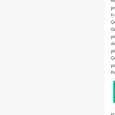
no
p
fr
Q
G
pl
d
pl
Qu
p
Po
N'