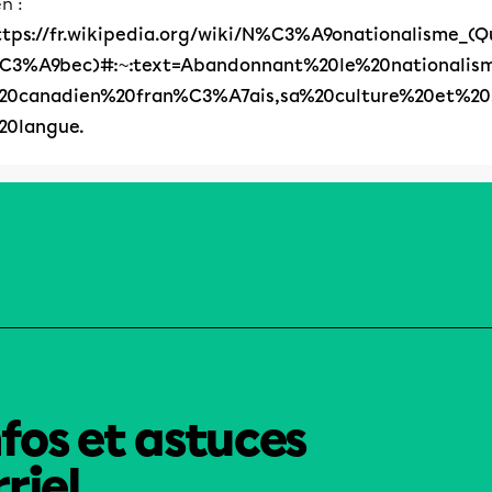
en :
ttps://fr.wikipedia.org/wiki/N%C3%A9onationalisme_(Q
C3%A9bec)#:~:text=Abandonnant%20le%20nationalis
20canadien%20fran%C3%A7ais,sa%20culture%20et%20
20langue.
nfos et astuces
riel.