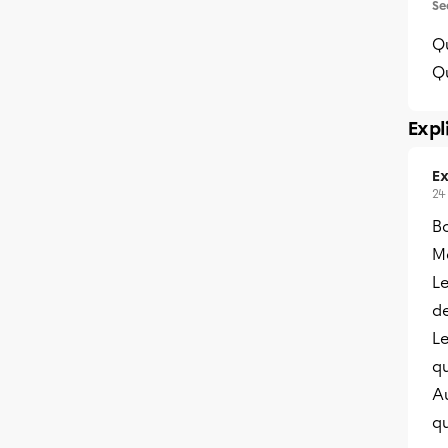
Se
Q
Q
Expl
Ex
24
B
Me
L
de
L
qu
Au
qu