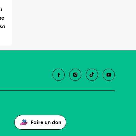
u
me
sa
Faire un don