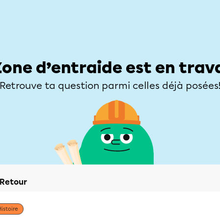
Élèves
Parents
Enseignants
Zone d’entraide
Allofrançais
Matières
Niveaux
Explorer
Poser une
Zone d’entraide est en trav
Retrouve ta question parmi celles déjà posées
Retour
Histoire