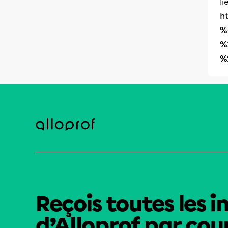
li
h
%
%
%
Reçois toutes les i
d’Alloprof par cour