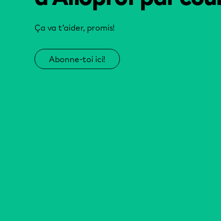
Ça va t’aider, promis!
Abonne-toi ici!