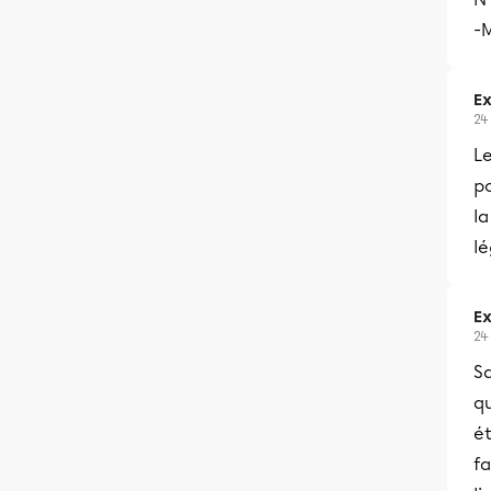
-
Ex
24
L
po
la
lé
Ex
24
Sa
qu
ét
fa