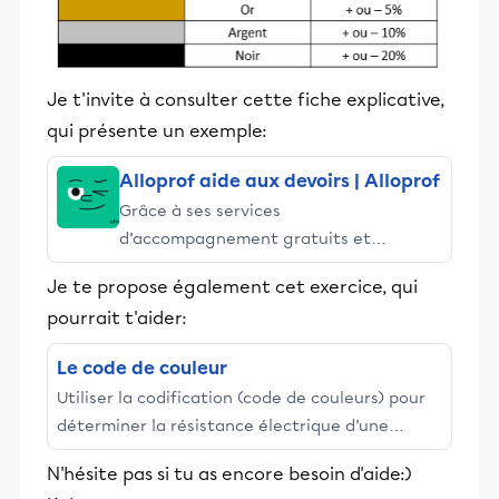
Je t'invite à consulter cette fiche explicative,
qui présente un exemple:
Alloprof aide aux devoirs | Alloprof
Grâce à ses services
d’accompagnement gratuits et
stimulants, Alloprof engage les élèves
Je te propose également cet exercice, qui
et leurs parents dans la réussite
pourrait t'aider:
éducative.
Le code de couleur
Utiliser la codification (code de couleurs) pour
déterminer la résistance électrique d’une
résistance.
N'hésite pas si tu as encore besoin d'aide:)