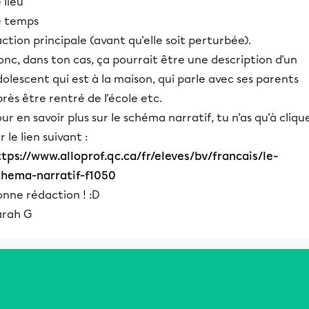
 lieu
e temps
action principale (avant qu'elle soit perturbée).
nc, dans ton cas, ça pourrait être une description d'un
olescent qui est à la maison, qui parle avec ses parents
rès être rentré de l'école etc.
ur en savoir plus sur le schéma narratif, tu n'as qu'à cliqu
r le lien suivant :
ttps://www.alloprof.qc.ca/fr/eleves/bv/francais/le-
chema-narratif-f1050
onne rédaction ! :D
arah G