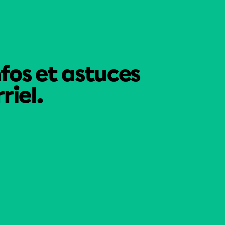
nfos et astuces
riel.