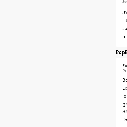
Se
J'
si
s
me
Expl
Ex
24
Bo
La
le
g
d
D