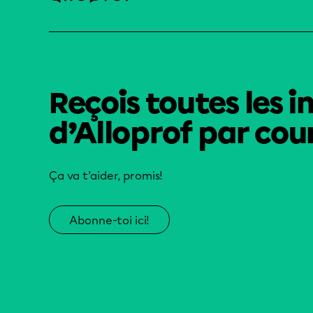
Reçois toutes les i
d’Alloprof par cour
Ça va t’aider, promis!
Abonne-toi ici!