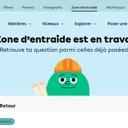
Élèves
Parents
Enseignants
Zone d’entraide
Allofrançais
Matières
Niveaux
Explorer
Poser une
Zone d’entraide est en trav
Retrouve ta question parmi celles déjà posées
Retour
Français