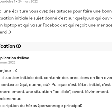
condaire 1
• 24 mars 2022
ai une écriture vous avez des astuces pour faire une bon
tuation initiale le sujet donné c'est sur quelqu'un qui ouvr
on laptop et qui va sur Facebook et qui reçoit une menac
rci :)
ication (1)
plication d’élève
 mars 2022
njour ! :)
 situation initiale doit contenir des précisions en lien ave
 contexte (qui, quand, où). Puisque c'est l'état initial, c'est
énéralement une situation "paisible", avant l'événement
éclencheur.
escription du héros (personnage principal)