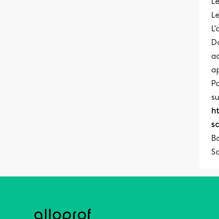
Le
L
L'
Do
ad
ap
Po
su
h
s
B
S