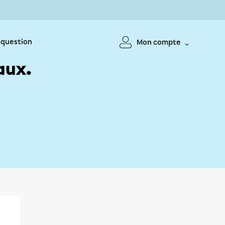
 question
Mon compte
aux.
!