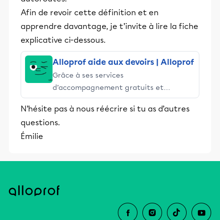
Afin de revoir cette définition et en
apprendre davantage, je t’invite à lire la fiche
explicative ci-dessous.
Alloprof aide aux devoirs | Alloprof
Grâce à ses services
d’accompagnement gratuits et
stimulants, Alloprof engage les élèves
N’hésite pas à nous réécrire si tu as d’autres
et leurs parents dans la réussite
questions.
éducative.
Émilie