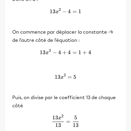
2
13
−
13x^2 -4=1
4
=
1
x
On commence par déplacer la constante -4
de l'autre côté de l'équation :
2
13
−
4
+
13x^2 -4+4=1+4
4
=
1
+
4
x
2
13
13x^2 =5
=
5
x
Puis, on divise par le coefficient 13 de chaque
côté
2
13
5
\frac{13x²}{13}=\frac{5
x
=
13
13