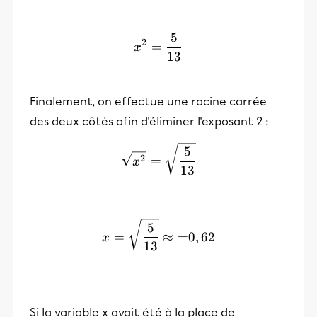
5
x²=\frac{5}{13}
2
=
x
13
Finalement, on effectue une racine carrée
des deux côtés afin d'éliminer l'exposant 2 :
\sqrt{ x^2} =\sqrt{\frac
5
2
=
x
13
x =\sqrt{\frac{5}{13}} ≈
5
=
≈
±
0
,
62
x
13
Si la variable x avait été à la place de