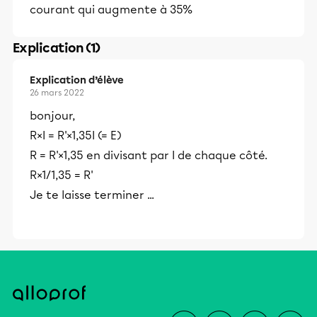
courant qui augmente à 35%
Explication (1)
Explication d’élève
26 mars 2022
bonjour,
R×I = R'×1,35I (= E)
R = R'×1,35 en divisant par I de chaque côté.
R×1/1,35 = R'
Je te laisse terminer ...