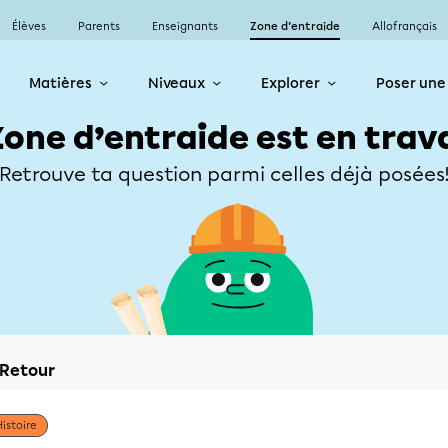
Élèves
Parents
Enseignants
Zone d’entraide
Allofrançais
Matières
Niveaux
Explorer
Poser une
Zone d’entraide est en trav
Retrouve ta question parmi celles déjà posées
Retour
Histoire