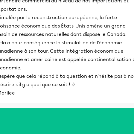
artenaire commercial au niveau de nos importations et
xportations.
imulée par la reconstruction européenne, la forte
roissance économique des États-Unis amène un grand
soin de ressources naturelles dont dispose le Canada.
ela a pour conséquence la stimulation de l'économie
anadienne à son tour. Cette intégration économique
anadienne et américaine est appelée continentalisation 
économie.
espère que cela répond à ta question et n'hésite pas à n
écrire s'il y a quoi que ce soit ! :)
Marilee