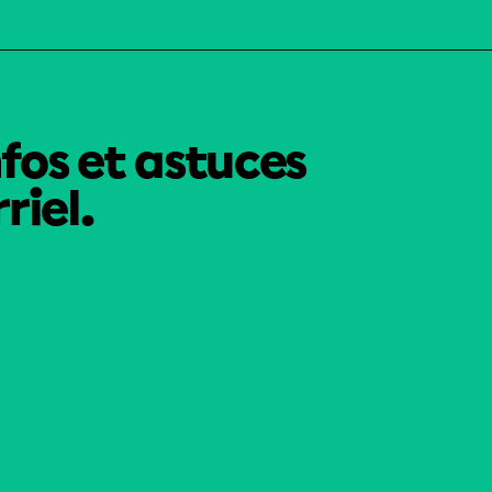
nfos et astuces
riel.