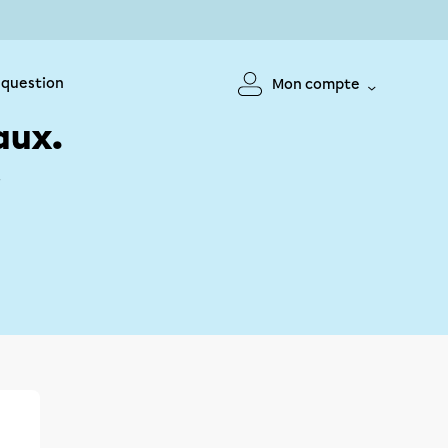
 question
Mon compte
aux.
!