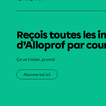
Reçois toutes les i
d’Alloprof par cour
Ça va t’aider, promis!
Abonne-toi ici!