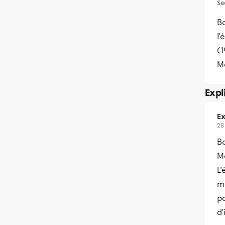
Se
Bo
l'
(
Me
Expl
Ex
28
Bo
Me
L
mo
p
d'