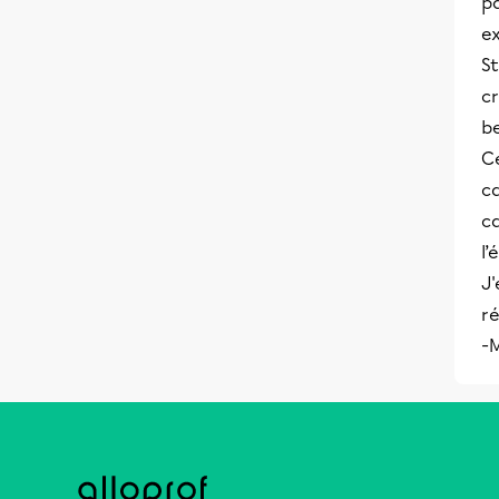
p
e
St
c
be
C
c
c
l’
J'
ré
-