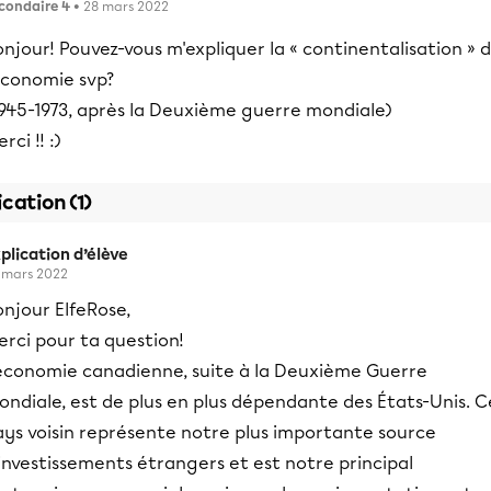
condaire 4
• 28 mars 2022
njour! Pouvez-vous m'expliquer la « continentalisation » 
économie svp?
1945-1973, après la Deuxième guerre mondiale)
rci !! :)
ication (1)
plication d’élève
 mars 2022
njour ElfeRose,
rci pour ta question!
'économie canadienne, suite à la Deuxième Guerre
ndiale, est de plus en plus dépendante des États-Unis. C
ays voisin représente notre plus importante source
investissements étrangers et est notre principal