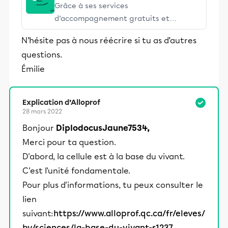
Grâce à ses services
d’accompagnement gratuits et
stimulants, Alloprof engage les élèves
N’hésite pas à nous réécrire si tu as d’autres
et leurs parents dans la réussite
questions.
éducative.
Émilie
Explication d’Alloprof
28 mars 2022
Bonjour
DiplodocusJaune7534,
Merci pour ta question.
D'abord, la cellule est à la base du vivant.
C'est l'unité fondamentale.
Pour plus d'informations, tu peux consulter le
lien
suivant:
https://www.alloprof.qc.ca/fr/eleves/
bv/sciences/la-base-du-vivant-s1237