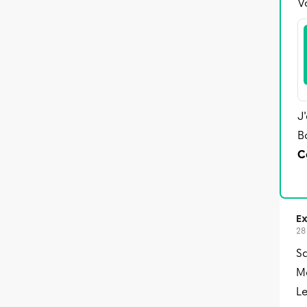
V
J
B
C
Ex
28
Sa
Me
L