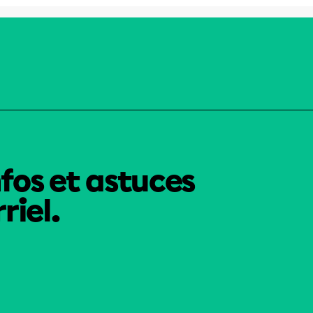
nfos et astuces
riel.