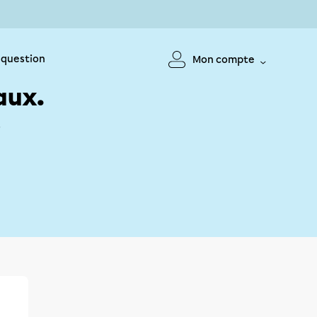
 question
Mon compte
aux.
!