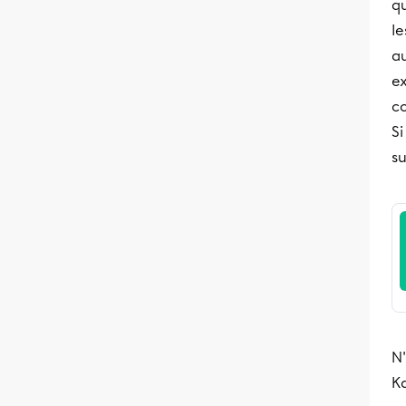
qu
le
a
e
c
Si
s
N'
K