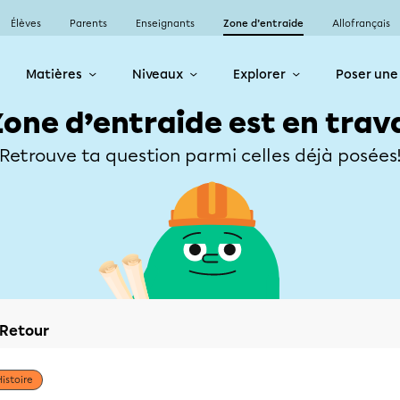
Élèves
Parents
Enseignants
Zone d’entraide
Allofrançais
Matières
Niveaux
Explorer
Poser une
Zone d’entraide est en trav
Retrouve ta question parmi celles déjà posées
Retour
Histoire