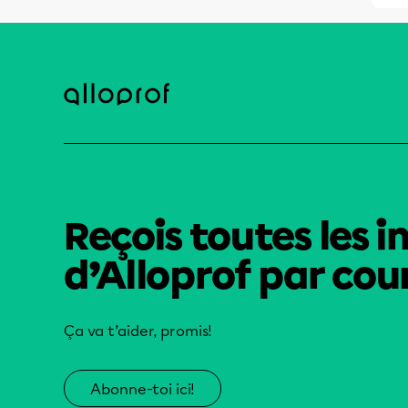
Reçois toutes les i
d’Alloprof par cour
Ça va t’aider, promis!
Abonne-toi ici!