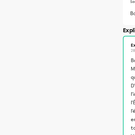
Se
Bo
Expl
Ex
28
B
M
q
D
l
l
l
e
t