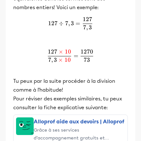
nombres entiers! Voici un exemple:
127
127 \div 7,3 = \frac{127}
127
÷
7
,
3
=
7
,
3
127
×
10
1270
\frac{127 \textcolor{red}
=
7
,
3
×
10
73
Tu peux par la suite procéder à la division
comme à l'habitude!
Pour réviser des exemples similaires, tu peux
consulter la fiche explicative suivante:
Alloprof aide aux devoirs | Alloprof
Grâce à ses services
d’accompagnement gratuits et