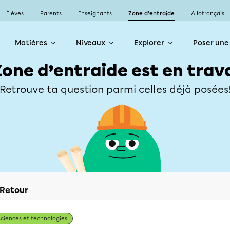
Élèves
Parents
Enseignants
Zone d’entraide
Allofrançais
Matières
Niveaux
Explorer
Poser une
Zone d’entraide est en trav
Retrouve ta question parmi celles déjà posées
Retour
Sciences et technologies