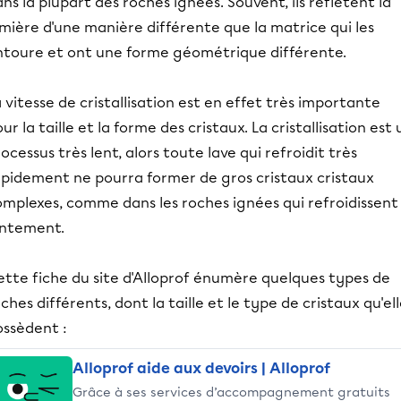
ns la plupart des roches ignées. Souvent, ils réflètent la
mière d'une manière différente que la matrice qui les
ntoure et ont une forme géométrique différente.
 vitesse de cristallisation est en effet très importante
ur la taille et la forme des cristaux. La cristallisation est 
ocessus très lent, alors toute lave qui refroidit très
apidement ne pourra former de gros cristaux cristaux
omplexes, comme dans les roches ignées qui refroidissent
entement.
ette fiche du site d'Alloprof énumère quelques types de
ches différents, dont la taille et le type de cristaux qu'el
ossèdent :
Alloprof aide aux devoirs | Alloprof
Grâce à ses services d’accompagnement gratuits