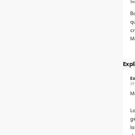
Se
Bo
qu
cr
Me
Expl
Ex
29
Me
La
g
la