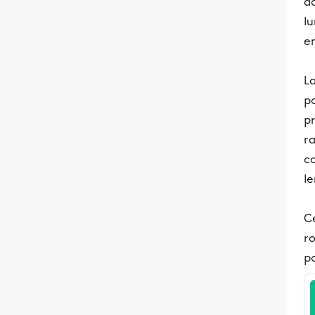
da
lu
e
La
po
pr
r
c
l
C
ro
p