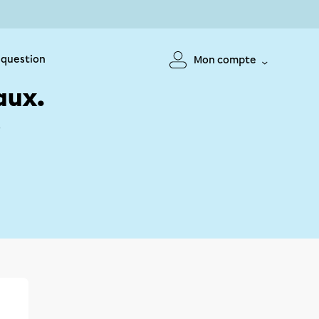
 question
Mon compte
aux.
!