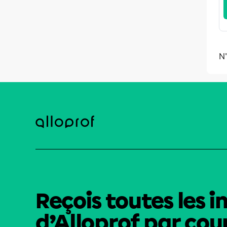
N'
Reçois toutes les i
d’Alloprof par cour