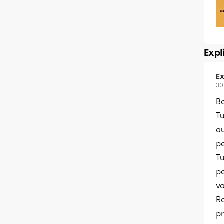
Expl
Ex
30
B
Tu
au
pe
Tu
pe
va
Ra
pr