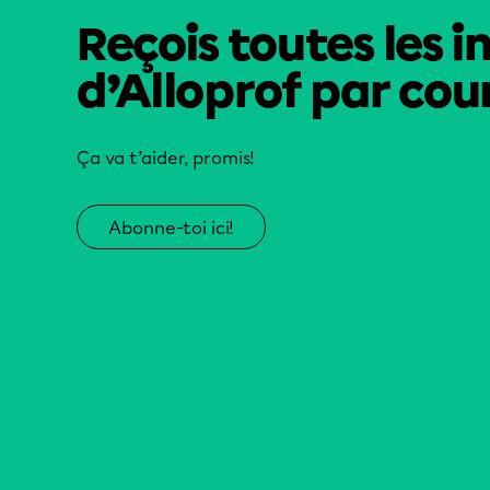
Reçois toutes les i
d’Alloprof par cour
Ça va t’aider, promis!
Abonne-toi ici!