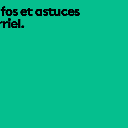
nfos et astuces
riel.