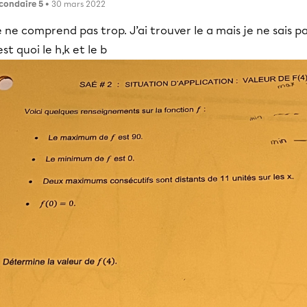
condaire 5
• 30 mars 2022
 ne comprend pas trop. J’ai trouver le a mais je ne sais p
est quoi le h,k et le b