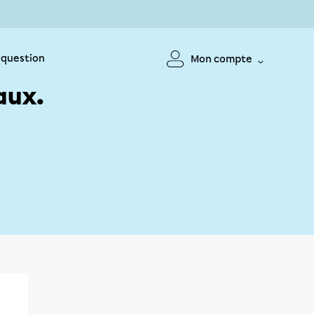
 question
Mon compte
aux.
!