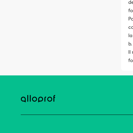
de
fo
Po
c
la
b.
Il
fo