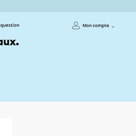
 question
Mon compte
aux.
!