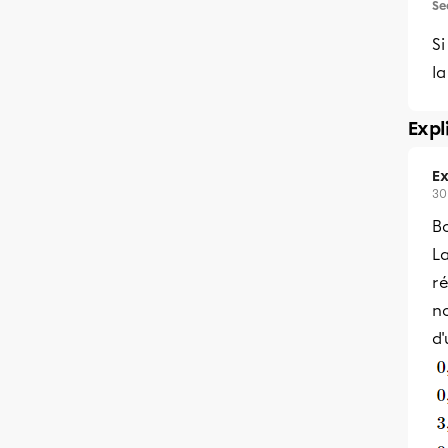
Se
Si
l
Expl
Ex
30
Bo
La
ré
no
d