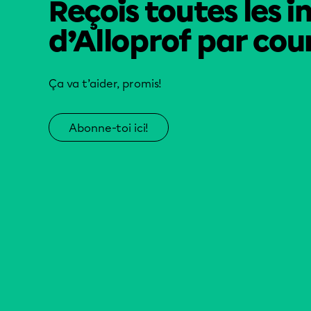
Reçois toutes les i
d’Alloprof par cour
Ça va t’aider, promis!
Abonne-toi ici!