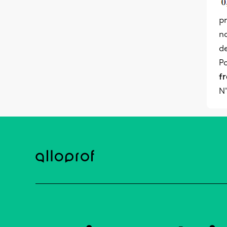
p
n
d
Po
f
N'