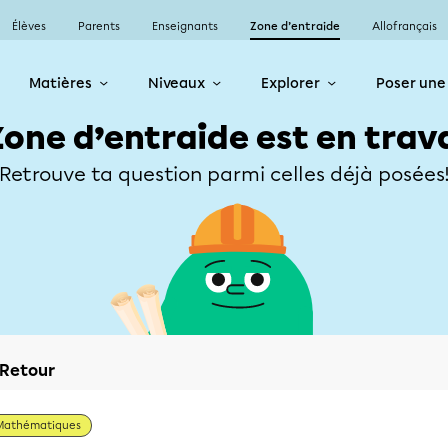
Élèves
Parents
Enseignants
Zone d’entraide
Allofrançais
Matières
Niveaux
Explorer
Poser une
Zone d’entraide est en trav
Retrouve ta question parmi celles déjà posées
Retour
Mathématiques