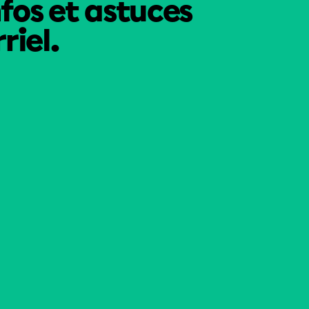
nfos et astuces
riel.